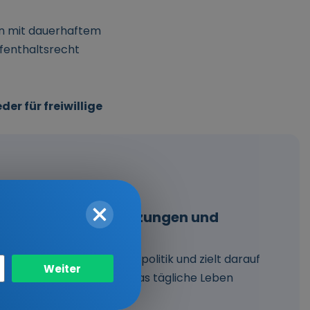
en mit dauerhaftem
ufenthaltsrecht
er für freiwillige
en – Ihre Voraussetzungen und
der deutschen Integrationspolitik und zielt darauf
Weiter
eutsche Gesellschaft und das tägliche Leben