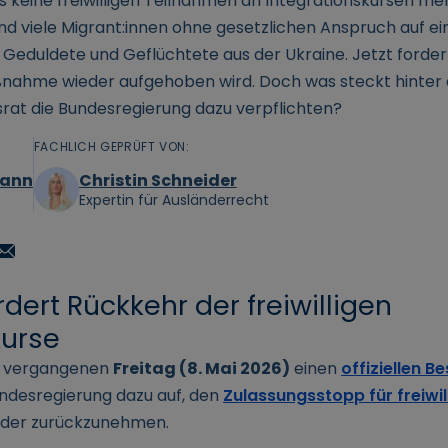
es keine freiwilligen Teilnahmen an Integrationskursen m
nd viele Migrant:innen ohne gesetzlichen Anspruch auf ei
 Geduldete und Geflüchtete aus der Ukraine. Jetzt forde
 Maßnahme wieder aufgehoben wird. Doch was steckt hinter
rat die Bundesregierung dazu verpflichten?
FACHLICH GEPRÜFT VON:
mann
Christin Schneider
Expertin für Ausländerrecht
dert Rückkehr der freiwilligen
kurse
m vergangenen
Freitag (8. Mai 2026)
einen
offiziellen B
undesregierung dazu auf, den
Zulassungsstopp für freiwil
der zurückzunehmen.