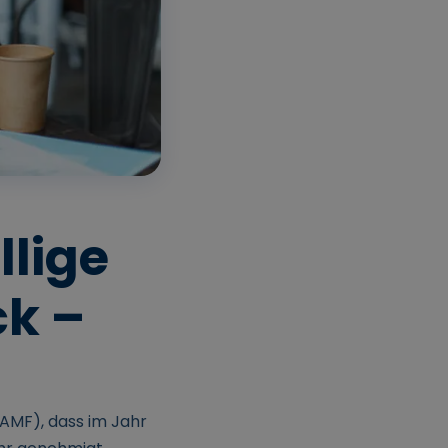
llige
ck –
BAMF), dass im Jahr