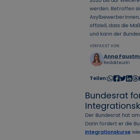
2026 bis auf Weiter
werden. Betroffen si
Asylbewerber:innen,
offiziell, dass die
und kann der Bundes
VERFASST VON:
Anna Faust
Redakteurin
Teilen:
Bundesrat for
Integrations
Der Bundesrat hat a
Darin fordert er die B
Integrationskurse
wie