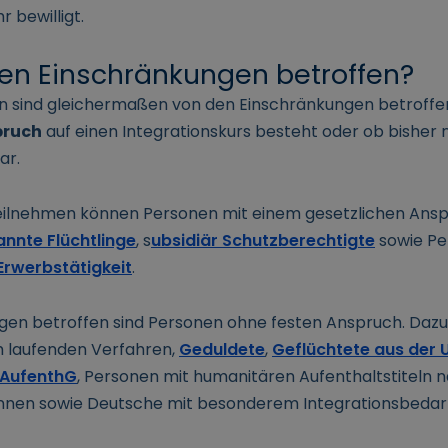
 bewilligt.
den Einschränkungen betroffen?
nen sind gleichermaßen von den Einschränkungen betroffen
pruch
auf einen Integrationskurs besteht oder ob bisher 
ar.
teilnehmen können Personen mit einem gesetzlichen Ans
nnte Flüchtlinge
, s
ubsidiär Schutzberechtigte
sowie Pe
 Erwerbstätigkeit
.
gen betroffen sind Personen ohne festen Anspruch. Dazu
m laufenden Verfahren,
Geduldete
,
Geflüchtete aus der 
 AufenthG
, Personen mit humanitären Aufenthaltstiteln n
innen sowie Deutsche mit besonderem Integrationsbedarf