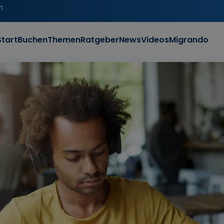
n
Start
Buchen
Themen
Ratgeber
News
Videos
Migrando