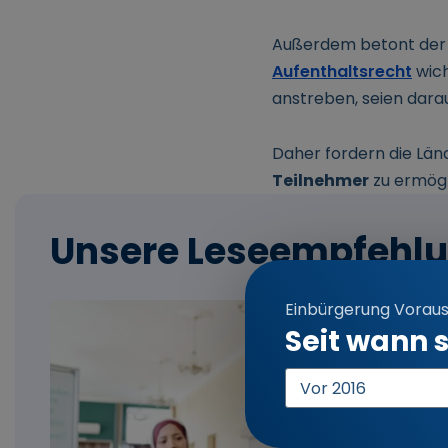
Außerdem betont der B
Aufenthaltsrecht
wich
anstreben, seien dara
Daher fordern die Län
Teilnehmer
zu ermögl
Unsere Leseempfehl
Einbürgerung Vorau
Seit wann s
Einreisejahr