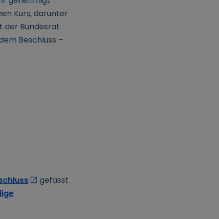
ehr genehmigt
nen Kurs, darunter
rt der Bundesrat
 dem Beschluss –
eschluss
gefasst.
lige