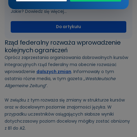
języka są wymagane do naturalizacji w Niemczech.
Jakie? Dowiedz się więcej...
Do artykułu
Rząd federalny rozważa wprowadzenie
kolejnych ograniczeń
Oprócz zaprzestania organizowania dobrowolnych kursów
integracyjnych rząd federalny ma obecnie rozważać
wprowadzenie
dalszych zmian
. Informowały o tym
ostatnio różne media, w tym gazeta
„Westdeutsche
Allgemeine Zeitung
”.
W związku z tym rozważa się zmiany w strukturze kursów
oraz w docelowym poziomie znajomości języka. W
przypadku uczestników osiągających słabsze wyniki
dotychczasowy poziom docelowy mógłby zostać obniżony
z B1 do A2.