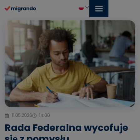
Przejdź
do
treści
Polski
11.05.2026
14:00
Rada Federalna wycofuje
się z pomysłu