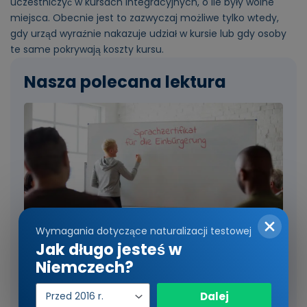
uczestniczyć w kursach integracyjnych, o ile były wolne
miejsca. Obecnie jest to zazwyczaj możliwe tylko wtedy,
gdy urząd wyraźnie nakazuje udział w kursie lub gdy osoby
te same pokrywają koszty kursu.
Nasza polecana lektura
Wymagania dotyczące naturalizacji testowej
Jak długo jesteś w
Naturalizacja: Jakiego certyfikatu
Niemczech?
językowego potrzebuję?
Rok
Dalej
Certyfikaty językowe lub inne dowody znajomości
wejścia