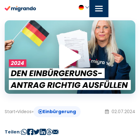
Zum
Inhalt
springen
Play
Deutsch
Vide
Start
»
Videos
»
Einbürgerung
02.07.2024
Teilen: