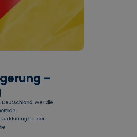
rgerung –
g
in Deutschland. Wer die
eitlich-
serklärung bei der
die