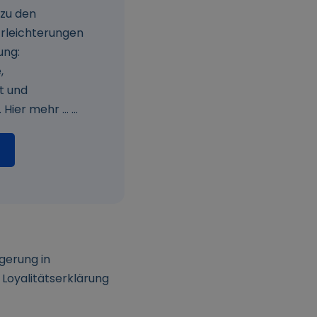
 zu den
rleichterungen
ung:
,
t und
Hier mehr … ...
rgerung in
Loyalitätserklärung