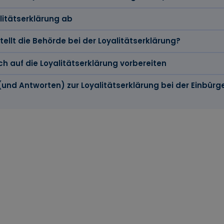
alitätserklärung ab
ellt die Behörde bei der Loyalitätserklärung?
ch auf die Loyalitätserklärung vorbereiten
(und Antworten) zur Loyalitätserklärung bei der Einbürg
e in Kürze
klärung ist eine formale Erklärung bei der Einbürgerung, da
fassung in Deutschlands verstehen und anerkennen.
rklärung wird persönlich bei der Ausländerbehörde abgeg
h Fragen stellen.
sich gut auf die Loyalitätserklärung vorzubereiten, damit Sie