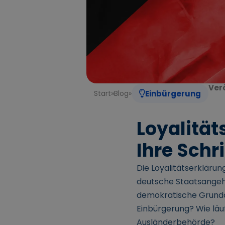
Verö
Start
»
Blog
»
Einbürgerung
Loyalität
Ihre Schr
Die Loyalitätserklärun
deutsche Staatsangehör
demokratische Grundor
Einbürgerung? Wie läuf
Ausländerbehörde?