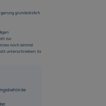
ürgerung grundsätzlich
digen
tt zur
etzes noch einmal
att unterschreiben. Es
erungsbehörde
der