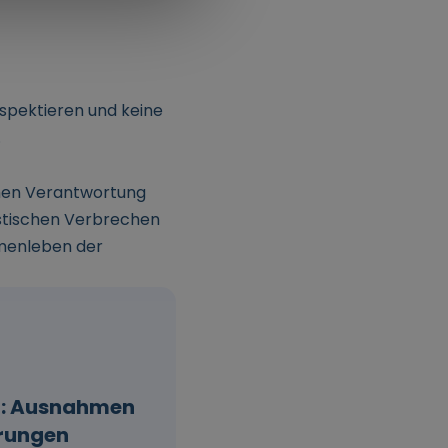
espektieren und keine
.
schen Verantwortung
istischen Verbrechen
mmenleben der
g: Ausnahmen
erungen