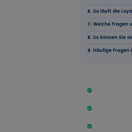
So läuft die Loy
Welche Fragen st
So können Sie si
Häufige Fragen 
Das Wichtigst
Die Loyalitätser
Gesetze und Ver
Die Loyalitätse
die Behörde auc
Es ist sinnvoll, 