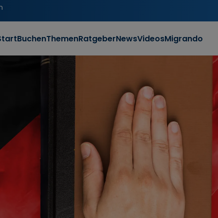
n
Start
Buchen
Themen
Ratgeber
News
Videos
Migrando