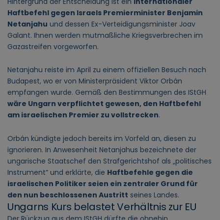
Hintergrund der Entscheidung ist ein
internationaler
Haftbefehl gegen Israels Premierminister Benjamin
Netanjahu
und dessen Ex-Verteidigungsminister Joav
Galant. Ihnen werden mutmaßliche Kriegsverbrechen im
Gazastreifen vorgeworfen.
Netanjahu reiste im April zu einem offiziellen Besuch nach
Budapest, wo er von Ministerpräsident Viktor Orbán
empfangen wurde. Gemäß den Bestimmungen des IStGH
wäre Ungarn verpflichtet gewesen, den Haftbefehl
am israelischen Premier zu vollstrecken
.
Orbán kündigte jedoch bereits im Vorfeld an, diesen zu
ignorieren. In Anwesenheit Netanjahus bezeichnete der
ungarische Staatschef den Strafgerichtshof als „politisches
Instrument“ und erklärte, die
Haftbefehle gegen die
israelischen Politiker seien ein zentraler Grund für
den nun beschlossenen Austritt
seines Landes.
Ungarns Kurs belastet Verhältnis zur EU
Der Rückzug aus dem IStGH dürfte die ohnehin