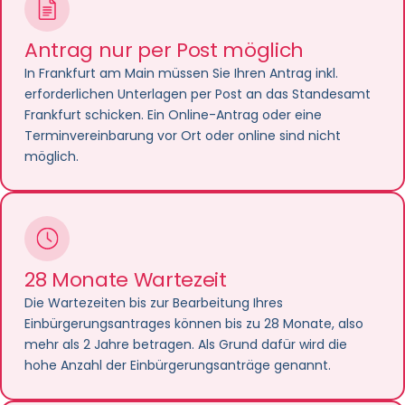
Gut zu wissen:
Antrag nur per Post möglich
Alle ausländischen Urkunden müssen
inkl. deutscher
Übersetzung
eines in Deutschland vereidigten
In Frankfurt am Main müssen Sie Ihren Antrag inkl.
Übersetzers eingereicht werden. Ihren Antrag inkl. aller
erforderlichen Unterlagen per Post an das Standesamt
Erklärungen müssen Sie im Original, alle weiteren
Frankfurt schicken. Ein Online-Antrag oder eine
erforderlichen Unterlagen in Kopie per Post an das
Terminvereinbarung vor Ort oder online sind nicht
Standesamt Frankfurt am Main schicken. Die
möglich.
Postadresse lautet:
Stadt Frankfurt am Main
Standesamt
34.6
28 Monate Wartezeit
Postfach
60275 Frankfurt am Main
Die Wartezeiten bis zur Bearbeitung Ihres
Einbürgerungsantrages können bis zu 28 Monate, also
mehr als 2 Jahre betragen. Als Grund dafür wird die
hohe Anzahl der Einbürgerungsanträge genannt.