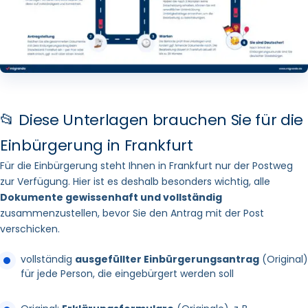
persönlichen Vorsprache ein. Zu diesem Termin müssen
Sie dann alle Unterlagen im Original mitnehmen.
Auf die Entscheidung warten:
Nach der Bearbeitung
Ihres Antrags teilt Ihnen das Standesamt die Entscheidung
über Ihren Einbürgerungsantrag per Post mit.
Einbürgerungsurkunde entgegennehmen:
Nach einer
📂 Diese Unterlagen brauchen Sie für die
positiven Entscheidung durch das Standesamt Frankfurt
Einbürgerung in Frankfurt
werden Sie vorgeladen, um die Einbürgerungsurkunde
entgegenzunehmen. Wurde Ihr Antrag abgelehnt, können
Für die Einbürgerung steht Ihnen in Frankfurt nur der Postweg
Sie einen erneuten Versuch starten. Beachten Sie, dass Sie
zur Verfügung. Hier ist es deshalb besonders wichtig, alle
auch einen abgelehnten Antrag in voller Höhe bezahlen
Dokumente gewissenhaft und vollständig
müssen.Vollständig ausgefülltes Antragsformular
zusammenzustellen, bevor Sie den Antrag mit der Post
verschicken.
vollständig
ausgefüllter Einbürgerungsantrag
(Original)
Achtung:
für jede Person, die eingebürgert werden soll
Die Gebühren für Ihren Einbürgerungsantrag (in der
Regel 255 € pro Person) werden
vom