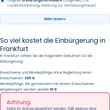
Original:
Erklärungsformulare
(Originale), z. B.
Regierungspräsidium Darmstadt erhoben
.
Loyalitätserklärung, Erklärung zur Verfassungstreue)
Nachdem Sie den Gebührenbescheid erhalten haben,
können Sie diesen entweder per Kartenzahlung im
Ausweis-Dokumente
: Eine Kopie des gültigen Passes und
Standesamt Frankfurt oder per Banküberweisung
Mehr lesen
des gültigen Aufenthaltstitels
bezahlen. Barzahlungen sind nicht möglich.
aktuelles
Passfoto
(biometrisches Lichtbild)
So viel kostet die Einbürgerung in
Frankfurt
Nachweise zum Personenstand
– insbesondere
Geburtsurkunde und (falls zutreffend) Heiratsurkunde oder
In Frankfurt zahlen Sie die folgenden Gebühren für die
Lebenspartnerschaftsurkunde. Bei geschiedenen oder
Einbürgerung:
verwitweten Personen das Scheidungsurteil bzw. die
Sterbeurkunde des früheren Ehegatten/Lebenspartners
Erwachsene und Minderjährige ohne Begleitung eines
Erwachsenen:
255 €
ggf.
Sorgerechtsnachweise
für Kinder
Minderjährige, die gemeinsam mit einem Erwachsenen
eingebürgert werden: jeweils
51 €
Sprachnachweis
: Beleg über Deutschkenntnisse auf B1-
Niveau oder höher (für Kinder unter 16 genügen aktuelle
Achtung:
Schulbescheinigungen und Zeugnisse statt eines
Sollte Ihr Antrag abgelehnt werden, fällt ebenso eine
Sprachtests)