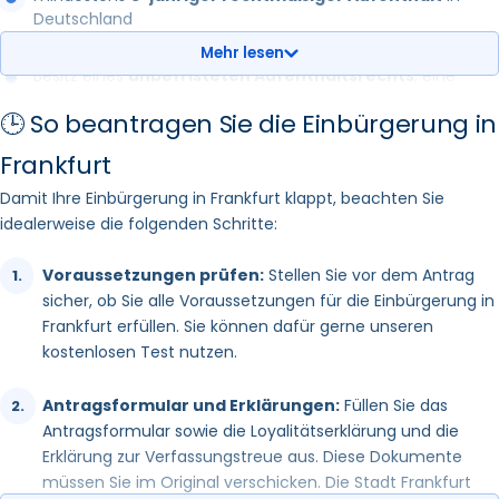
Deutschland
Mehr lesen
Besitz eines
unbefristeten Aufenthaltsrechts
, eine
Blaue Karte EU oder ein Aufenthaltstitel für andere als die in
🕒 So beantragen Sie die Einbürgerung in
§§ 16a, 16b, 16d, 16e, 16f, 17, 18f, 19, 19b, 19e, 20, 22, 23a, 24, 25
Absatz 3 bis 5 und § 104c des Aufenthaltsgesetzes
Frankfurt
Damit Ihre Einbürgerung in Frankfurt klappt, beachten Sie
aufgeführten Aufenthaltszwecke
idealerweise die folgenden Schritte:
ausreichende
Deutschkenntnisse auf B1-Niveau
Voraussetzungen prüfen:
Stellen Sie vor dem Antrag
keine Verurteilungen
im Bundeszentralregister
sicher, ob Sie alle Voraussetzungen für die Einbürgerung in
Frankfurt erfüllen. Sie können dafür gerne unseren
gesicherter Lebensunterhalt
(in der Regel ohne Bezug
kostenlosen Test nutzen.
von öffentlichen Leistungen wie Bürgergeld und
Grundsicherung, hier sind aber Ausnahmen möglich)
Antragsformular und Erklärungen:
Füllen Sie das
Antragsformular sowie die Loyalitätserklärung und die
Kenntnisse über die Rechts- und
Erklärung zur Verfassungstreue aus. Diese Dokumente
Gesellschaftsordnung
sowie die Lebensverhältnisse in
müssen Sie im Original verschicken. Die Stadt Frankfurt
Deutschland (z. B. durch einen Einbürgerungstest belegt)