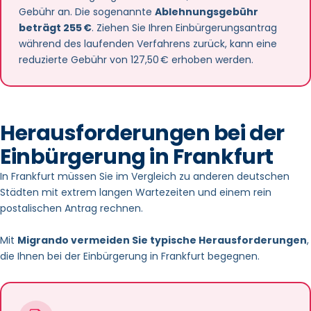
Gebühr an. Die sogenannte
Ablehnungsgebühr
beträgt 255 €
. Ziehen Sie Ihren Einbürgerungsantrag
Nachweis über
staatsbürgerliche Kenntnisse
, z. B.
während des laufenden Verfahrens zurück, kann eine
Zertifikat des Einbürgerungstests (Test „Leben in
reduzierte Gebühr von 127,50 € erhoben werden.
Deutschland“)
Einkommensnachweise
: Belege über die finanzielle
Situation zur Prüfung der Lebensunterhaltssicherung
Herausforderungen bei der
bei Bezug von Leistungen (Arbeitslosengeld, Rente,
Einbürgerung in Frankfurt
Bürgergeld etc.) die entsprechenden Bescheide. Auch
In Frankfurt müssen Sie im Vergleich zu anderen deutschen
Einkommen des Ehepartners sollten mit Nachweisen belegt
werden
Städten mit extrem langen Wartezeiten und einem rein
postalischen Antrag rechnen.
Nachweise über den
lückenlosen Aufenthalt
in
Mit
Migrando vermeiden Sie typische Herausforderungen
,
Deutschland der letzten 5 Jahre (z. B.
die Ihnen bei der Einbürgerung in Frankfurt begegnen.
Rentenversicherungsverlauf der Deutschen
Rentenversicherung)