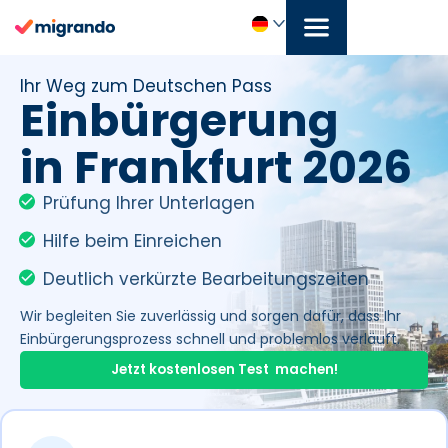
Zum
Inhalt
springen
Deutsch
Ihr Weg zum Deutschen Pass
Einbürgerung
in Frankfurt 2026
Prüfung Ihrer Unterlagen
Hilfe beim Einreichen
Deutlich verkürzte Bearbeitungszeiten
Wir begleiten Sie zuverlässig und sorgen dafür, dass Ihr
Einbürgerungsprozess schnell und problemlos verläuft.
Jetzt kostenlosen Test machen!