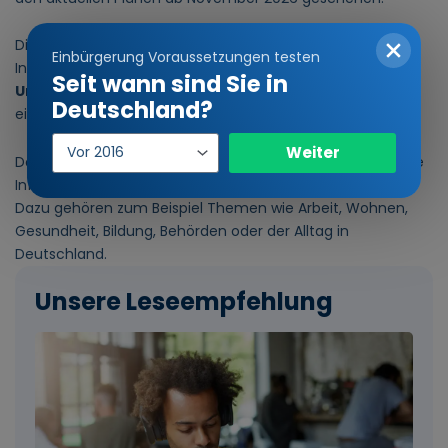
Diese Kurse sind deutlich kürzer als normale
Einbürgerung Voraussetzungen testen
Integrationskurse. Sie umfassen rund
300
Seit wann sind Sie in
Unterrichtseinheiten
und damit weniger als die Hälfte
Deutschland?
eines regulären Integrationskurses.
Einreisejahr
Weiter
Dort werden erste Deutschkenntnisse sowie grundlegende
Informationen über das Leben in Deutschland vermittelt.
Dazu gehören zum Beispiel Themen wie Arbeit, Wohnen,
Gesundheit, Bildung, Behörden oder der Alltag in
Deutschland.
Unsere Leseempfehlung