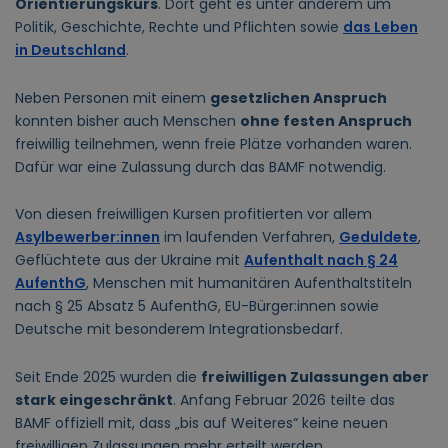
Orientierungskurs
. Dort geht es unter anderem um
Politik, Geschichte, Rechte und Pflichten sowie
das Leben
in Deutschland
.
Neben Personen mit einem
gesetzlichen Anspruch
konnten bisher auch Menschen
ohne festen Anspruch
freiwillig teilnehmen, wenn freie Plätze vorhanden waren.
Dafür war eine Zulassung durch das BAMF notwendig.
Von diesen freiwilligen Kursen profitierten vor allem
Asylbewerber:innen
im laufenden Verfahren,
Geduldete
,
Geflüchtete aus der Ukraine mit
Aufenthalt nach § 24
AufenthG
, Menschen mit humanitären Aufenthaltstiteln
nach § 25 Absatz 5 AufenthG, EU-Bürger:innen sowie
Deutsche mit besonderem Integrationsbedarf.
Seit Ende 2025 wurden die
freiwilligen Zulassungen aber
stark eingeschränkt
. Anfang Februar 2026 teilte das
BAMF offiziell mit, dass „bis auf Weiteres“ keine neuen
freiwilligen Zulassungen mehr erteilt werden.