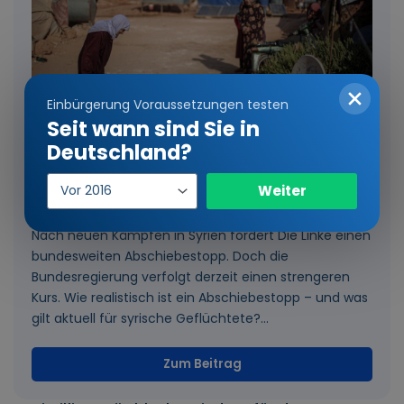
Einbürgerung Voraussetzungen testen
Seit wann sind Sie in
Deutschland?
Nach anhaltenden Kämpfen in Syrien:
Einreisejahr
Kommt ein Abschiebestopp für
Weiter
Geflüchtete?
Nach neuen Kämpfen in Syrien fordert Die Linke einen
bundesweiten Abschiebestopp. Doch die
Bundesregierung verfolgt derzeit einen strengeren
Kurs. Wie realistisch ist ein Abschiebestopp – und was
gilt aktuell für syrische Geflüchtete?...
Zum Beitrag