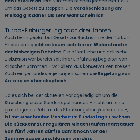
den Entwurf ab
. Ihre Stimmen reichen jedoch nicht aus,
um das Gesetz zu stoppen. Die
Verabschiedung am
Freitag gilt daher als sehr wahrscheinlich
.
Turbo-Einbürgerung nach drei Jahren
Auch beim geplanten Gesetz zur Rücknahme der Turbo-
Einbürgerung
gibt es kaum sichtbaren Widerstand in
der bisherigen Debatte
. Die öffentliche und politische
Diskussion war bereits seit ihrer Einführung begleitet von
kritischen Stimmen – vor allem aus konservativen Kreisen.
Auch einige Landesregierungen sahen
die Regelung von
Anfang an eher skeptisch
.
Da es sich bei der aktuellen Vorlage lediglich um die
Streichung dieser Sonderregel handelt – nicht um eine
grundlegende Reform des Staatsangehörigkeitsrechts –,
ist
mit einer breiten Mehrheit im Bundestag zu rechnen
.
Die Rückkehr zur regulären Mindestaufenthaltsdauer
von fünf Jahren dürfte damit noch vor der
Sommerpause beschlossen werden.