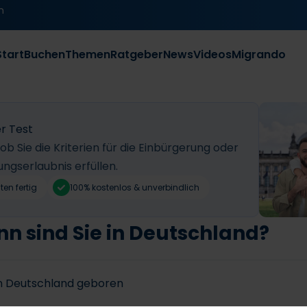
n
Start
Buchen
Themen
Ratgeber
News
Videos
Migrando
r Test
 ob Sie die Kriterien für die Einbürgerung oder
ungserlaubnis erfüllen.
ten fertig
100% kostenlos & unverbindlich
nn sind Sie in Deutschland?
 in Deutschland geboren