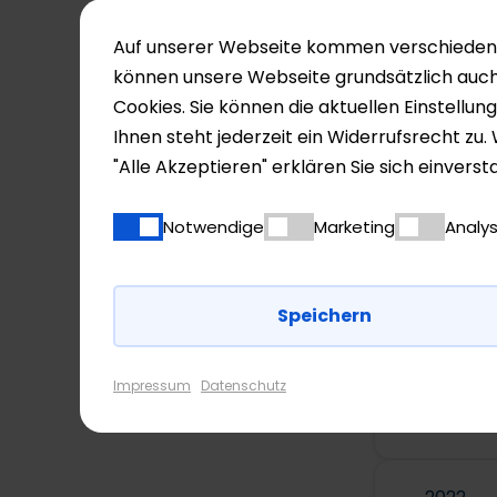
Vor 201
Auf unserer Webseite kommen verschiedene 
können unsere Webseite grundsätzlich auc
Cookies. Sie können die aktuellen Einstellu
2017
Ihnen steht jederzeit ein Widerrufsrecht zu
"Alle Akzeptieren" erklären Sie sich einver
2018
Notwendige
Marketing
Analy
2019
2020
Impressum
Datenschutz
2021