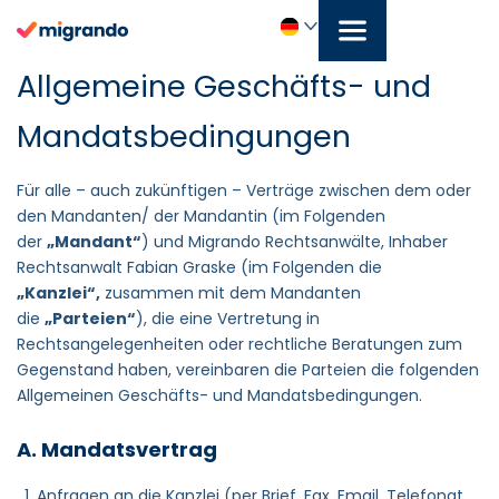
Zum
Inhalt
springen
Deutsch
Allgemeine Geschäfts- und
Mandatsbedingungen
Für alle – auch zukünftigen – Verträge zwischen dem oder
den Mandanten/ der Mandantin (im Folgenden
der
„Mandant“
) und Migrando Rechtsanwälte, Inhaber
Rechtsanwalt Fabian Graske (im Folgenden die
„Kanzlei“,
zusammen mit dem Mandanten
die
„Parteien“
), die eine Vertretung in
Rechtsangelegenheiten oder rechtliche Beratungen zum
Gegenstand haben, vereinbaren die Parteien die folgenden
Allgemeinen Geschäfts- und Mandatsbedingungen.
A. Mandatsvertrag
Anfragen an die Kanzlei (per Brief, Fax, Email, Telefonat,