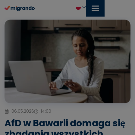
Przejdź
do
treści
Polski
06.05.2026
14:00
AfD w Bawarii domaga się
zbadania wszystkich