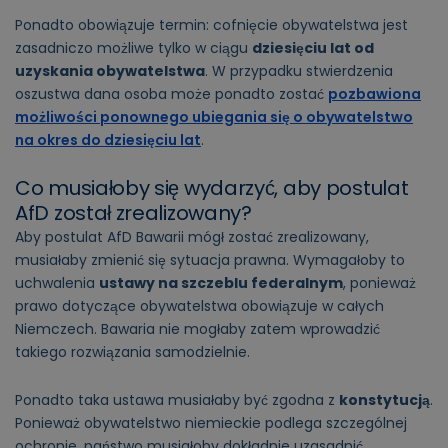
Ponadto obowiązuje termin: cofnięcie obywatelstwa jest
zasadniczo możliwe tylko w ciągu
dziesięciu lat od
uzyskania obywatelstwa
. W przypadku stwierdzenia
oszustwa dana osoba może ponadto zostać
pozbawiona
możliwości ponownego ubiegania się o obywatelstwo
na okres do dziesięciu lat
.
Co musiałoby się wydarzyć, aby postulat
AfD został zrealizowany?
Aby postulat AfD Bawarii mógł zostać zrealizowany,
musiałaby zmienić się sytuacja prawna. Wymagałoby to
uchwalenia
ustawy na szczeblu federalnym
, ponieważ
prawo dotyczące obywatelstwa obowiązuje w całych
Niemczech. Bawaria nie mogłaby zatem wprowadzić
takiego rozwiązania samodzielnie.
Ponadto taka ustawa musiałaby być zgodna z
konstytucją
.
Ponieważ obywatelstwo niemieckie podlega szczególnej
ochronie, państwo musiałoby dokładnie uzasadnić,