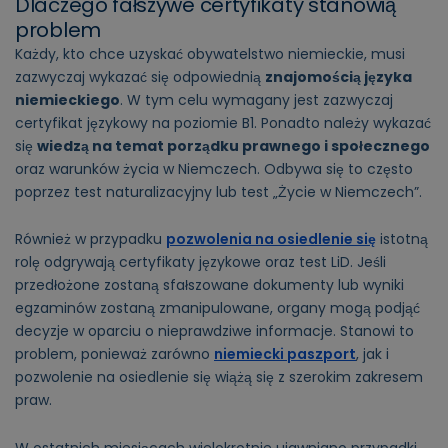
Dlaczego fałszywe certyfikaty stanowią
problem
Każdy, kto chce uzyskać obywatelstwo niemieckie, musi
zazwyczaj wykazać się odpowiednią
znajomością języka
niemieckiego
. W tym celu wymagany jest zazwyczaj
certyfikat językowy na poziomie B1. Ponadto należy wykazać
się
wiedzą na temat porządku prawnego i społecznego
oraz warunków życia w Niemczech. Odbywa się to często
poprzez test naturalizacyjny lub test „Życie w Niemczech”.
Również w przypadku
pozwolenia na osiedlenie się
istotną
rolę odgrywają certyfikaty językowe oraz test LiD. Jeśli
przedłożone zostaną sfałszowane dokumenty lub wyniki
egzaminów zostaną zmanipulowane, organy mogą podjąć
decyzje w oparciu o nieprawdziwe informacje. Stanowi to
problem, ponieważ zarówno
niemiecki paszport
, jak i
pozwolenie na osiedlenie się wiążą się z szerokim zakresem
praw.
W ostatnich miesiącach wielokrotnie ujawniano przypadki,