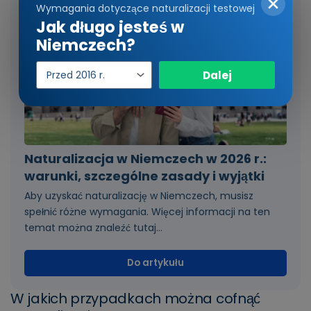
Wymagania dotyczące naturalizacji testowej
Jak długo jesteś w
Niemczech?
Rok
Dalej
wejścia
Naturalizacja w Niemczech w 2026 r.:
warunki, szczególne zasady i wyjątki
Aby uzyskać naturalizację w Niemczech, musisz
spełnić różne wymagania. Więcej informacji na ten
temat można znaleźć tutaj...
Do artykułu
W jakich przypadkach można cofnąć