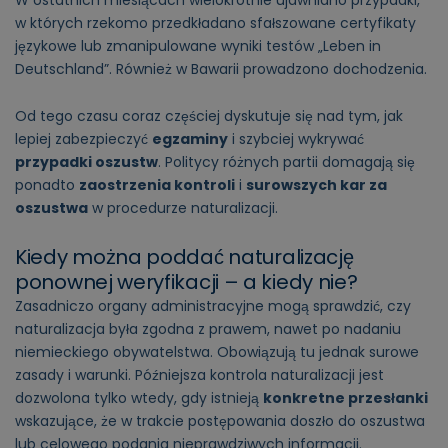
w których rzekomo przedkładano sfałszowane certyfikaty
językowe lub zmanipulowane wyniki testów „Leben in
Deutschland”. Również w Bawarii prowadzono dochodzenia.
Od tego czasu coraz częściej dyskutuje się nad tym, jak
lepiej zabezpieczyć
egzaminy
i szybciej wykrywać
przypadki oszustw
. Politycy różnych partii domagają się
ponadto
zaostrzenia kontroli
i
surowszych kar za
oszustwa
w procedurze naturalizacji.
Kiedy można poddać naturalizację
ponownej weryfikacji – a kiedy nie?
Zasadniczo organy administracyjne mogą sprawdzić, czy
naturalizacja była zgodna z prawem, nawet po nadaniu
niemieckiego obywatelstwa. Obowiązują tu jednak surowe
zasady i warunki. Późniejsza kontrola naturalizacji jest
dozwolona tylko wtedy, gdy istnieją
konkretne przesłanki
wskazujące, że w trakcie postępowania doszło do oszustwa
lub celowego podania nieprawdziwych informacji.