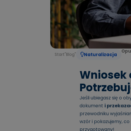
Opu
Start
"
Blog
"
Naturalizacja
Wniosek 
Potrzebuj
Jeśli ubiegasz się o o
dokument
i przekaz
przewodniku wyjaśniam
wzór i pokazujemy, co 
przygotowany!