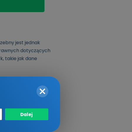
zebny jest jednak
rawnych dotyczących
k, takie jak dane
ym przez osobę dorosłą
owe formularze dla obu
 życia
są połączone
Dalej
ej 16 roku życia