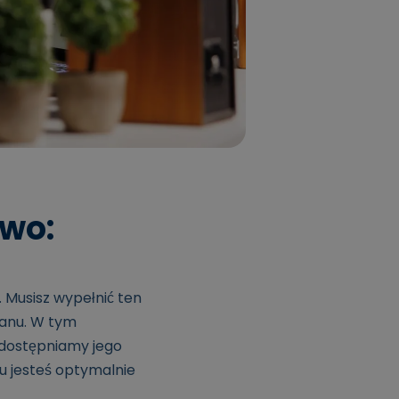
two:
 Musisz wypełnić ten
anu. W tym
udostępniamy jego
mu jesteś optymalnie