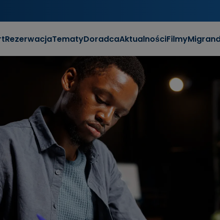
rt
Rezerwacja
Tematy
Doradca
Aktualności
Filmy
Migran