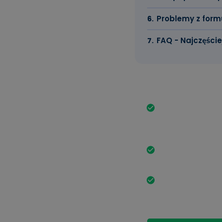
Problemy z form
FAQ - Najczęści
Najważniejsze
Wniosek o niemi
procesu aplikacy
określonego for
Nawet jeśli wni
jednak specyfik
Niektóre dane, 
informacje o st