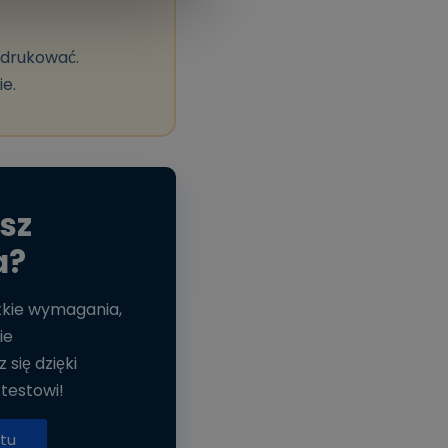
ydrukować.
e.
sz
a?
stkie wymagania,
ie
się dzięki
testowi!
tu