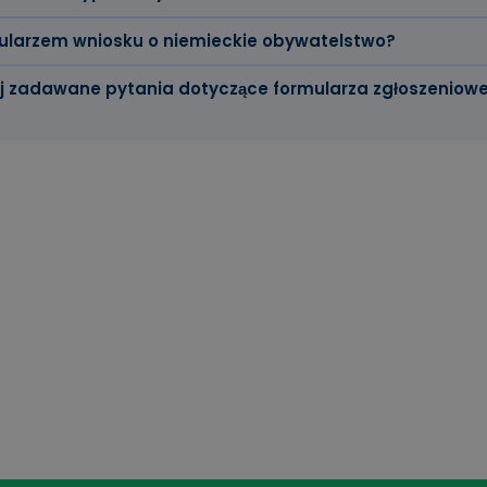
ularzem wniosku o niemieckie obywatelstwo?
ej zadawane pytania dotyczące formularza zgłoszeniow
 fakty w skrócie
eckie obywatelstwo jest sam w sobie nieformalny, ale ni
jnego. Niemniej jednak istnieją organy naturalizacyjne, 
mularza. Nie ma jednak ku temu podstawy prawnej.
osek jest nieformalny, dokument z danymi jest jednym z 
acji co do tego, jak ten dokument musi wyglądać.
takie jak dane osobowe, informacje o umiejętnościach jęz
atusie pobytu, powinny być dołączone do każdego formul