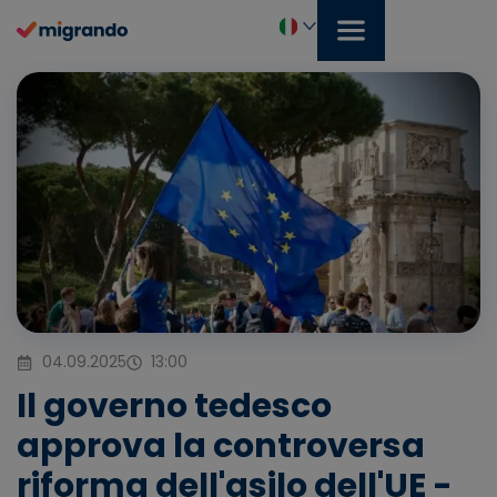
Vai
al
contenuto
Italiano
04.09.2025
13:00
Il governo tedesco
approva la controversa
riforma dell'asilo dell'UE -