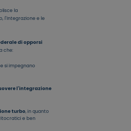
olisce la
, l'Integrazione e le
erale di opporsi
a che:
che si impegnano
uovere l'integrazione
zione turbo
, in quanto
itocratici e ben