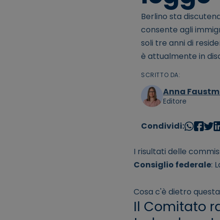
Berlino sta discutend
consente agli immig
soli tre anni di resi
è attualmente in dis
SCRITTO DA:
Anna Faust
Editore
Condividi:
I risultati delle commi
Consiglio federale
: 
Cosa c'è dietro questa
Il Comitato 