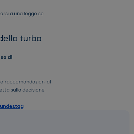
porsi a una legge se
.
della turbo
so di
i e raccomandazioni al
tta sulla decisione.
Bundestag
.