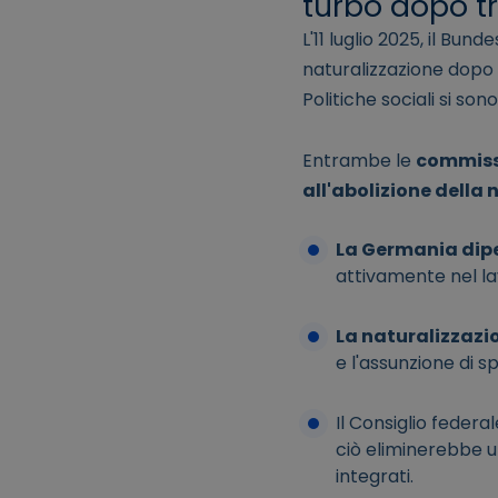
turbo dopo t
L'11 luglio 2025, il Bu
naturalizzazione dopo tr
Politiche sociali si sono
Entrambe le
commissi
all'abolizione della
La Germania dip
attivamente nel la
La naturalizzazi
e l'assunzione di spe
Il Consiglio feder
ciò eliminerebbe un
integrati.