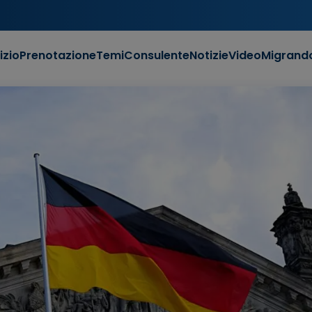
izio
Prenotazione
Temi
Consulente
Notizie
Video
Migrand