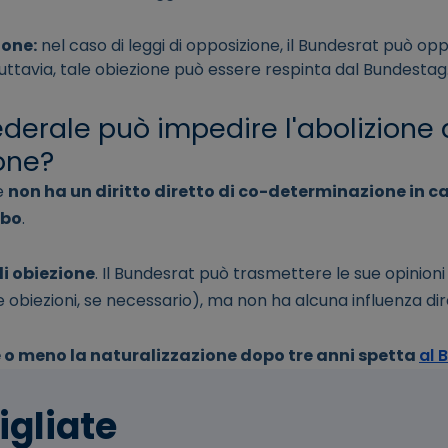
ione:
nel caso di leggi di opposizione, il Bundesrat può op
Tuttavia, tale obiezione può essere respinta dal Bundestag
federale può impedire l'abolizione 
one?
le
non ha un diritto diretto di co-determinazione in ca
rbo
.
di obiezione
. Il Bundesrat può trasmettere le sue opinion
 obiezioni, se necessario), ma non ha alcuna influenza dire
e o meno la naturalizzazione dopo tre anni spetta
al 
igliate