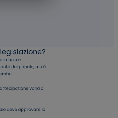
 legislazione?
 Germania e
amente dal popolo, ma è
embri.
 partecipazione varia a
erale deve approvare la