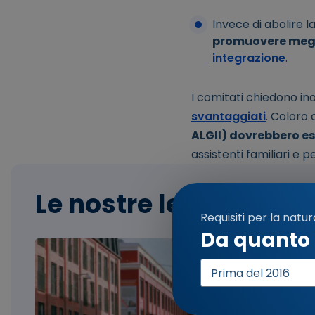
Invece di abolire l
promuovere megli
integrazione
.
I comitati chiedono in
svantaggiati
. Coloro
ALGII) dovrebbero es
assistenti familiari e p
Le nostre letture cons
Requisiti per la natur
Da quanto 
Anno
di
ingresso