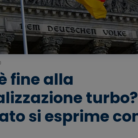
0
è fine alla
lizzazione turbo? 
to si esprime con