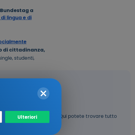
l Bundestag a
 di lingua e di
 socialmente
o di cittadinanza,
ingle, studenti,
e c'è da sapere
ichettata come "tedesca"? Qui potete trovare tutto
Ulteriori
dinanza tedesca...