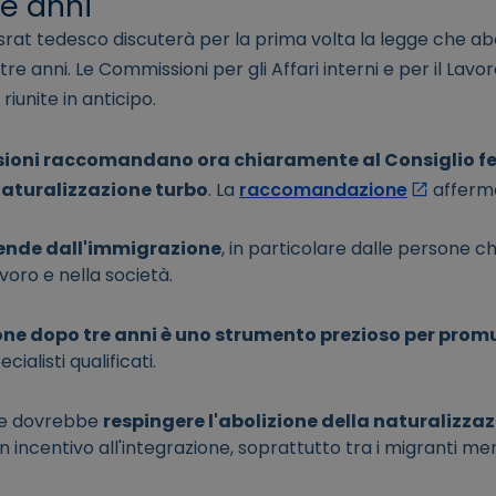
re anni
ndesrat tedesco discuterà per la prima volta la legge che ab
e anni. Le Commissioni per gli Affari interni e per il Lavoro
 riunite in anticipo.
oni raccomandano ora chiaramente al Consiglio fed
 naturalizzazione turbo
. La
raccomandazione
afferm
ende dall'immigrazione
, in particolare dalle persone 
voro e nella società.
one dopo tre anni è uno strumento prezioso per prom
cialisti qualificati.
ale dovrebbe
respingere l'abolizione della naturalizza
 incentivo all'integrazione, soprattutto tra i migranti mer