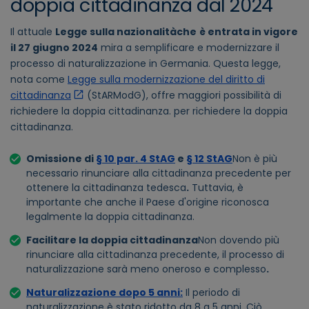
doppia cittadinanza dal 2024
Il
attuale
Legge sulla nazionalità
che
è entrata in vigore
il 27 giugno 2024
mira a semplificare e modernizzare il
processo di naturalizzazione in Germania. Questa legge,
nota come
Legge sulla modernizzazione del diritto di
cittadinanza
(StARModG), offre maggiori possibilità di
richiedere la doppia cittadinanza.
per richiedere la doppia
cittadinanza.
Omissione di
§ 10 par. 4 StAG
e
§ 12 StAG
Non è più
necessario rinunciare alla cittadinanza precedente per
ottenere la cittadinanza tedesca
.
Tuttavia, è
importante che anche il Paese d'origine riconosca
legalmente la doppia cittadinanza.
Facilitare la doppia cittadinanza
Non dovendo più
rinunciare alla cittadinanza precedente, il processo di
naturalizzazione sarà meno oneroso e complesso
.
Naturalizzazione dopo 5 anni
:
Il periodo di
naturalizzazione è stato ridotto da 8 a 5 anni. Ciò