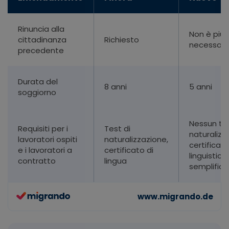
Rinuncia alla
Non è più
cittadinanza
Richiesto
necessari
precedente
Durata del
8 anni
5 anni
soggiorno
Nessun tes
Requisiti per i
Test di
naturalizz
lavoratori ospiti
naturalizzazione,
certificati
e i lavoratori a
certificato di
linguistici
contratto
lingua
semplifica