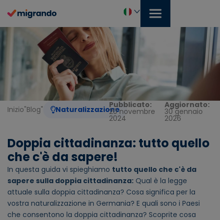
Vai
al
contenuto
Italiano
Pubblicato:
Aggiornato:
Inizio
"
Blog
"
Naturalizzazione
20 novembre
30 gennaio
2024
2026
Doppia cittadinanza: tutto quello
che c'è da sapere!
In questa guida vi spieghiamo
tutto quello che c'è da
sapere sulla doppia cittadinanza:
Qual è la legge
attuale sulla doppia cittadinanza? Cosa significa per la
vostra naturalizzazione in Germania? E quali sono i Paesi
che consentono la doppia cittadinanza? Scoprite cosa