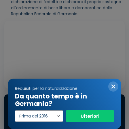
dichiarazione di fedeltà e dichiarare il proprio sostegno
all'ordinamento di base libero e democratico della
Repubblica Federale di Germania.
Ripr
vide
Requisiti per la naturalizzazione
Da quanto tempo è in
Germania?
Anno
Ulteriori
di
ingresso