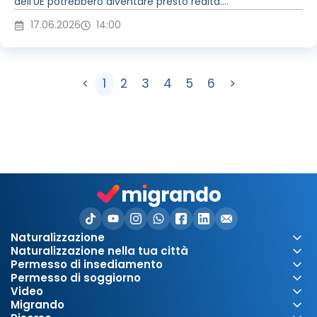
dell’UE potrebbero diventare presto realtà....
17.06.2026
14:00
<
1
2
3
4
5
6
>
Naturalizzazione
Naturalizzazione nella tua città
Permesso di insediamento
Permesso di soggiorno
Video
Migrando