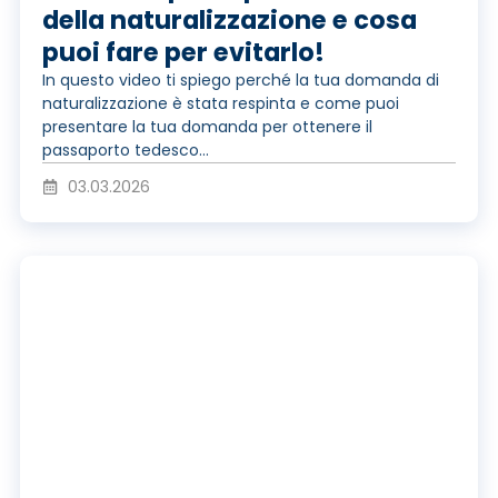
r
n
della naturalizzazione e cosa
puoi fare per evitarlo!
o
In questo video ti spiego perché la tua domanda di
e
naturalizzazione è stata respinta e come puoi
presentare la tua domanda per ottenere il
d
passaporto tedesco...
v
03.03.2026
u
i
R
z
d
i
i
e