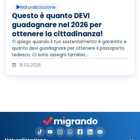
p
o
Naturalizzazione
o
r
Questo è quanto DEVI
guadagnare nel 2026 per
n
ottenere la cittadinanza!
o
Ti spiego quando il tuo sostentamento è garantito e
quanto devi guadagnare per ottenere il passaporto
e
tedesco. Ci sono assegni familiari,...
d
18.02.2026
v
u
i
z