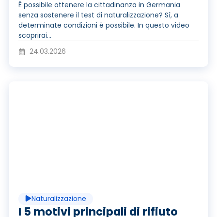
o
È possibile ottenere la cittadinanza in Germania
senza sostenere il test di naturalizzazione? Sì, a
d
determinate condizioni è possibile. In questo video
scoprirai...
24.03.2026
u
R
z
i
i
p
o
Naturalizzazione
I 5 motivi principali di rifiuto