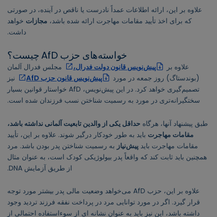
علاوه بر این، ارائه اطلاعات عمداً نادرست یا ناقص در آینده، در صورتی
که برای اخذ تأیید مقامات مهاجرت ارائه شده باشد،
مجازات
خواهد
داشت.
خواسته‌های حزب AfD چیست؟
علاوه بر
پیش‌نویس قانون دولت فدرال،
مجلس فدرال آلمان
(بوندستاگ) روز جمعه در مورد
پیش‌نویس قانون حزب AfD
نیز
تصمیم‌گیری خواهد کرد. در این پیش‌نویس، AfD خواستار قوانین بسیار
سختگیرانه‌تری در مورد به رسمیت شناختن نسب فرزندان شده است.
طبق پیشنهاد آنها، هرگاه
حداقل یکی از والدین تابعیت آلمانی نداشته باشد،
مقامات مهاجرت
باید به طور خودکار درگیر شوند. علاوه بر این، تأیید
مقامات مهاجرت باید
پیش‌نیاز
به رسمیت شناختن پدر بودن باشد. مرد
همچنین باید ثابت کند که واقعاً پدر بیولوژیکی کودک است، به عنوان مثال
از طریق آزمایش DNA.
علاوه بر این، حزب AfD می‌خواهد وضعیت مالی پدر بیشتر مورد توجه
قرار گیرد. اگر در مورد توانایی مرد در پرداخت نفقه فرزند تردید وجود
داشته باشد، این نیز باید به عنوان نشانه ای از سوءاستفاده احتمالی از