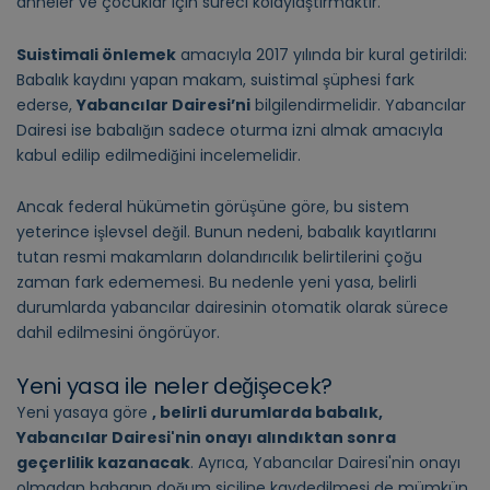
anneler ve çocuklar için süreci kolaylaştırmaktır.
Suistimali önlemek
amacıyla 2017 yılında bir kural getirildi:
Babalık kaydını yapan makam, suistimal şüphesi fark
ederse,
Yabancılar Dairesi’ni
bilgilendirmelidir. Yabancılar
Dairesi ise babalığın sadece oturma izni almak amacıyla
kabul edilip edilmediğini incelemelidir.
Ancak federal hükümetin görüşüne göre, bu sistem
yeterince işlevsel değil. Bunun nedeni, babalık kayıtlarını
tutan resmi makamların dolandırıcılık belirtilerini çoğu
zaman fark edememesi. Bu nedenle yeni yasa, belirli
durumlarda yabancılar dairesinin otomatik olarak sürece
dahil edilmesini öngörüyor.
Yeni yasa ile neler değişecek?
Yeni yasaya göre
, belirli durumlarda babalık,
Yabancılar Dairesi'nin onayı alındıktan sonra
geçerlilik kazanacak
. Ayrıca, Yabancılar Dairesi'nin onayı
olmadan babanın doğum siciline kaydedilmesi de mümkün