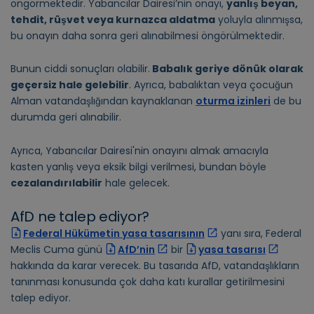
öngörmektedir. Yabancılar Dairesi’nin onayı,
yanlış beyan,
tehdit, rüşvet veya kurnazca aldatma
yoluyla alınmışsa,
bu onayın daha sonra geri alınabilmesi öngörülmektedir.
Bunun ciddi sonuçları olabilir.
Babalık geriye dönük olarak
geçersiz hale gelebilir
. Ayrıca, babalıktan veya çocuğun
Alman vatandaşlığından kaynaklanan
oturma izinleri
de bu
durumda geri alınabilir.
Ayrıca, Yabancılar Dairesi'nin onayını almak amacıyla
kasten yanlış veya eksik bilgi verilmesi, bundan böyle
cezalandırılabilir
hale gelecek.
AfD ne talep ediyor?
Federal Hükümetin yasa tasarısının
yanı sıra, Federal
Meclis Cuma günü
AfD’nin
bir
yasa tasarısı
hakkında da karar verecek. Bu tasarıda AfD, vatandaşlıkların
tanınması konusunda çok daha katı kurallar getirilmesini
talep ediyor.