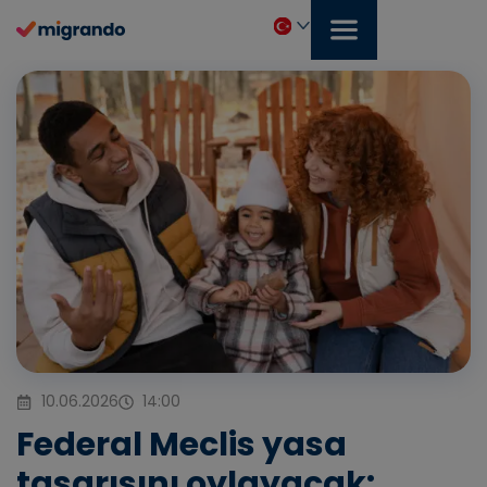
İçeriğe
geç
Türkçe
10.06.2026
14:00
Federal Meclis yasa
tasarısını oylayacak: