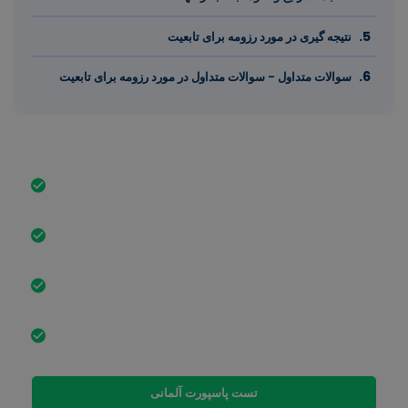
نتیجه گیری در مورد رزومه برای تابعیت
سوالات متداول - سوالات متداول در مورد رزومه برای تابعیت
مهمترین چیز به طور خلاصه
یک رزومه برای تابعیت باید تلاش های ادغام و مهارت های
زبانی شما را مستند کند.
تفاوت با CV حرفه ای: تمرکز بر یکپارچگی اجتماعی و
فرهنگی.
جزئیات گسترده در مورد تحصیلات، تجربه حرفه ای و کار
داوطلبانه ضروری است.
از اشتباهات رایج مانند اطلاعات ناقص و خطاهای قالب بندی
اجتناب کنید.
تست پاسپورت آلمانی