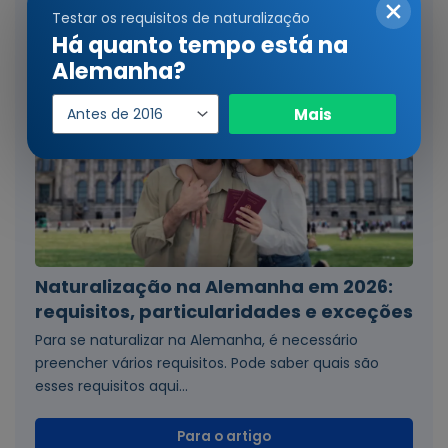
Testar os requisitos de naturalização
Há quanto tempo está na
Alemanha?
Ano
Mais
de
entrada
Naturalização na Alemanha em 2026:
requisitos, particularidades e exceções
Para se naturalizar na Alemanha, é necessário
preencher vários requisitos. Pode saber quais são
esses requisitos aqui...
Para o artigo