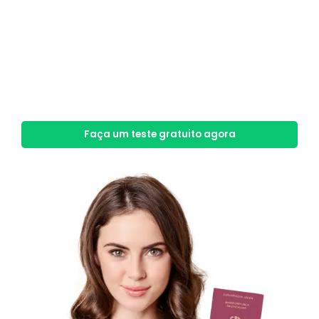
Naturalização em
Munique: Verificar agora
Se pretende obter a naturalização em Munique 2025,
deve
preencher uma série de requisitos
. O nosso
teste gratuito dir-lhe-á, em apenas 3 minutos, se
preenche os critérios necessários.
Faça um teste gratuito agora