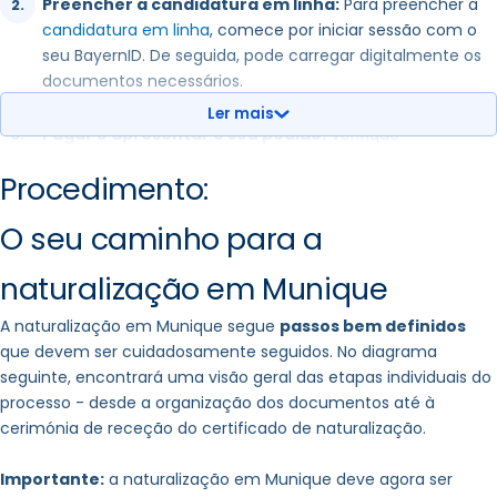
Preencher a candidatura em linha:
Para preencher a
candidatura em linha
, comece por iniciar sessão com o
Conhecimento da ordem jurídica e social
e
das
seu BayernID. De seguida, pode carregar digitalmente os
condições de vida na Alemanha
documentos necessários.
Ler mais
Garantia de integração nas condições de vida
Pagar e apresentar o seu pedido:
Verifique
alemãs
, nomeadamente a proibição do casamento com
cuidadosamente os seus dados antes de o apresentar.
vários cônjuges ao mesmo tempo
Procedimento:
Deve também pagar o seu pedido de naturalização antes
de o apresentar. Estão disponíveis as seguintes opções de
O seu caminho para a
pagamento: Débito direto em linha, cartão de crédito
(Visa, Mastercard), PayPal e giropay.
naturalização em Munique
Confirmação de receção:
Receberá então uma
A naturalização em Munique segue
passos bem definidos
confirmação de receção em formato PDF e uma entrada
que devem ser cuidadosamente seguidos. No diagrama
na sua caixa de correio BayernID.
seguinte, encontrará uma visão geral das etapas individuais do
processo - desde a organização dos documentos até à
Aguarde a resposta:
o Serviço de Registo de
cerimónia de receção do certificado de naturalização.
Estrangeiros entrará em contacto consigo se a decisão
for favorável. Receberá o seu certificado de naturalização
Importante:
a naturalização em Munique deve agora ser
no serviço de imigração.