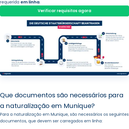
requerida
em linha
.
Verificar requisitos agora
Atenção:
É preferível descarregar o PDF de confirmação de
receção na última página da sua candidatura em linha
e guardá-lo. Encontrará também o PDF na sua caixa de
correio eletrónico BayernID.
Que documentos são necessários para
a naturalização em Munique?
Para a naturalização em Munique, são necessários os seguintes
documentos, que devem ser carregados em linha: