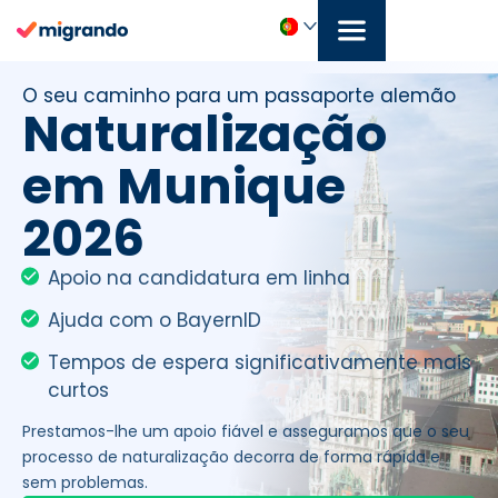
Saltar
para
o
Português
conteúdo
O seu caminho para um passaporte alemão
Naturalização
em Munique
2026
Apoio na candidatura em linha
Ajuda com o BayernID
Tempos de espera significativamente mais
curtos
Prestamos-lhe um apoio fiável e asseguramos que o seu
processo de naturalização decorra de forma rápida e
sem problemas.