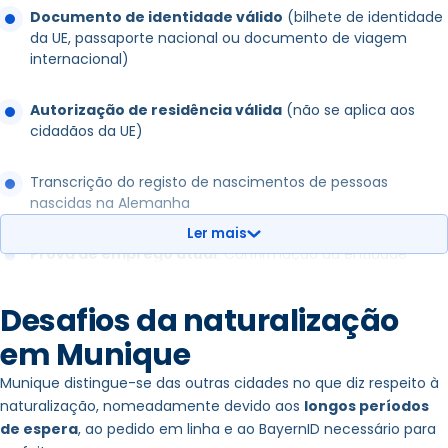
Documento de identidade válido
(bilhete de identidade
da UE, passaporte nacional ou documento de viagem
internacional)
Autorização de residência válida
(não se aplica aos
cidadãos da UE)
Transcrição do registo de nascimentos de pessoas
nascidas na Alemanha
Ler mais
Prova de emprego atual
: Confirmação da entidade
patronal ou prova de rendimentos de trabalho
independente (por exemplo, declaração de imposto sobre
Desafios da naturalização
o rendimento, BWA, declaração de lucros e perdas) ou
certificado de matrícula ou certificado escolar/certificado
em Munique
de frequência do jardim de infância ou certificado de
pensão
Munique distingue-se das outras cidades no que diz respeito à
naturalização, nomeadamente devido aos
longos períodos
de espera
, ao pedido em linha e ao BayernID necessário para
Prova de
conhecimentos suficientes da língua alemã