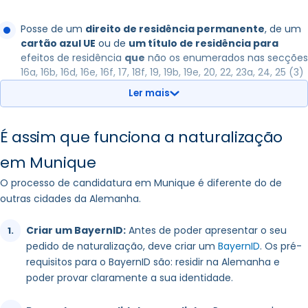
Posse de um
direito de residência permanente
, de um
cartão azul UE
ou de
um título de residência para
efeitos de residência
que
não os enumerados nas secções
16a, 16b, 16d, 16e, 16f, 17, 18f, 19, 19b, 19e, 20, 22, 23a, 24, 25 (3)
a (5) e na secção 104c da Lei da Residência
Ler mais
Compromisso com a
Lei Fundamental da República
É assim que funciona a naturalização
Federal da Alemanha
em Munique
nenhuma atividade anticonstitucional
O processo de candidatura em Munique é diferente do de
outras cidades da Alemanha.
Subsistência segura
(normalmente não recebe
prestações públicas como o subsídio de cidadania e o
Criar um BayernID:
Antes de poder apresentar o seu
apoio ao rendimento de base)
pedido de naturalização, deve criar um
BayernID
. Os pré-
requisitos para o BayernID são: residir na Alemanha e
Impunidade
, exceto para os pequenos delitos
poder provar claramente a sua identidade.
conhecimentos suficientes da língua alemã