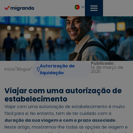
Saltar
para
o
Português
conteúdo
Publicado:
Autorização de
14 de março de
Início
"
Blogue
"
2025
liquidação
Viajar com uma autorização de
estabelecimento
Viajar com uma autorização de estabelecimento é muito
fácil para si. No entanto, tem de ter cuidado com a
duração da sua viagem e com o prazo associado
.
Neste artigo, mostramos-lhe todas as opções de viagem e