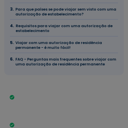
Para que países se pode viajar sem visto com uma
autorização de estabelecimento?
Requisitos para viajar com uma autorização de
estabelecimento
Viajar com uma autorização de residência
permanente - é muito fácil!
FAQ - Perguntas mais frequentes sobre viajar com
uma autorização de residência permanente
Os factos mais importantes em resumo
Se tiver uma autorização de residência
permanente, pode permanecer nos Estados
Schengen sem visto até 90 dias num período de
180 dias sem trabalhar.
É possível viajar para o seu país de origem. No