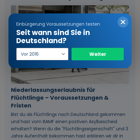
Einbürgerung Voraussetzungen testen
Seit wann sind Sie in
Deutschland?
Einreisejahr
Weiter
Niederlassungserlaubnis für
Flüchtlinge – Voraussetzungen &
Fristen
Bist du als Flüchtlings nach Deutschland gekommen
und hast vom BAMF einen postiven Asylbescheid
erhalten? Wenn du die "Flüchtlingseigenschaft" und 3
Jahre Aufenthalt bekommen hast erklären wir dir in