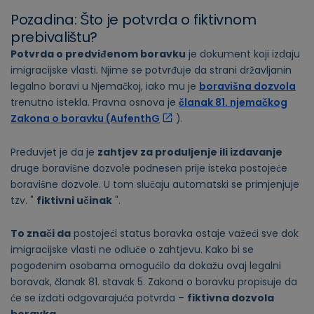
Pozadina: Što je potvrda o fiktivnom
prebivalištu?
Potvrda o predviđenom boravku
je dokument koji izdaju
imigracijske vlasti. Njime se potvrđuje da strani državljanin
legalno boravi u Njemačkoj, iako mu je
boravišna dozvola
trenutno istekla. Pravna osnova je
članak 81. njemačkog
Zakona o boravku (AufenthG
).
Preduvjet je da je
zahtjev za produljenje ili izdavanje
druge boravišne dozvole podnesen prije isteka postojeće
boravišne dozvole. U tom slučaju automatski se primjenjuje
tzv. "
fiktivni učinak
".
To znači da
postojeći status boravka ostaje važeći sve dok
imigracijske vlasti ne odluče o zahtjevu. Kako bi se
pogođenim osobama omogućilo da dokažu ovaj legalni
boravak, članak 81. stavak 5. Zakona o boravku propisuje da
će se izdati odgovarajuća potvrda –
fiktivna dozvola