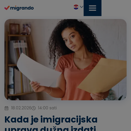
Prijeđi
na
sadržaj
Hrvatski
18.02.2026
14:00 sati
Kada je imigracijska
uprava dužna izdati