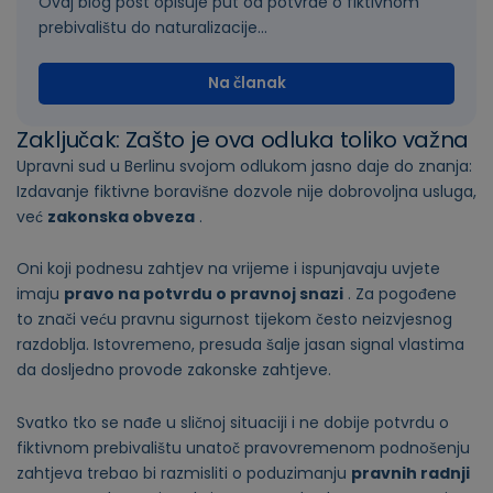
Ovaj blog post opisuje put od potvrde o fiktivnom
prebivalištu do naturalizacije...
Na članak
Zaključak: Zašto je ova odluka toliko važna
Upravni sud u Berlinu svojom odlukom jasno daje do znanja:
Izdavanje fiktivne boravišne dozvole nije dobrovoljna usluga,
već
zakonska obveza
.
Oni koji podnesu zahtjev na vrijeme i ispunjavaju uvjete
imaju
pravo na potvrdu o pravnoj snazi
. Za pogođene
to znači veću pravnu sigurnost tijekom često neizvjesnog
razdoblja. Istovremeno, presuda šalje jasan signal vlastima
da dosljedno provode zakonske zahtjeve.
Svatko tko se nađe u sličnoj situaciji i ne dobije potvrdu o
fiktivnom prebivalištu unatoč pravovremenom podnošenju
zahtjeva trebao bi razmisliti o poduzimanju
pravnih radnji