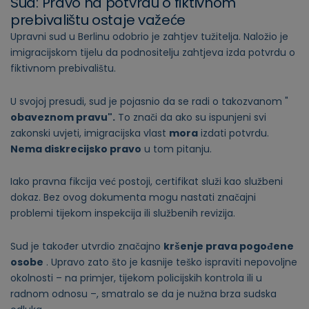
Sud: Pravo na potvrdu o fiktivnom
prebivalištu ostaje važeće
Upravni sud u Berlinu odobrio je zahtjev tužitelja. Naložio je
imigracijskom tijelu da podnositelju zahtjeva izda potvrdu o
fiktivnom prebivalištu.
U svojoj presudi, sud je pojasnio da se radi o takozvanom "
obaveznom pravu".
To znači da ako su ispunjeni svi
zakonski uvjeti, imigracijska vlast
mora
izdati potvrdu.
Nema diskrecijsko pravo
u tom pitanju.
Iako pravna fikcija već postoji, certifikat služi kao službeni
dokaz. Bez ovog dokumenta mogu nastati značajni
problemi tijekom inspekcija ili službenih revizija.
Sud je također utvrdio značajno
kršenje prava pogođene
osobe
. Upravo zato što je kasnije teško ispraviti nepovoljne
okolnosti – na primjer, tijekom policijskih kontrola ili u
radnom odnosu –, smatralo se da je nužna brza sudska