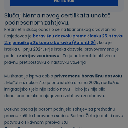
Na članak
Slučaj: Nema novog certifikata unatoč
podnesenom zahtjevu.
Predmetni slučaj odnosio se na libanonskog državljanina.
Posjedovao je
boravišnu dozvolu prema članku 25. stavku
2. njemačkog Zakona o boravku (AufenthG)
, koja je
istekla u lipnju 2024. Prije isteka dozvole, pravovremeno je
podnio
zahtjev za obnovu
. To je automatski aktiviralo
pravnu pretpostavku o nastavku važenja.
Muškarac je isprva dobio
privremenu boravišnu dozvolu
. Međutim, nakon što je ona istekla u rujnu 2025., nadležno
imigracijsko tijelo nije izdalo novu – iako još nije bila
donesena odluka o njegovom zahtjevu za obnovu.
Dotična osoba je potom podnijela zahtjev za prethodnu
pravnu zaštitu Upravnom sudu u Berlinu. Želio je dobiti novu
potvrdu o fiktivnom prebivalištu.