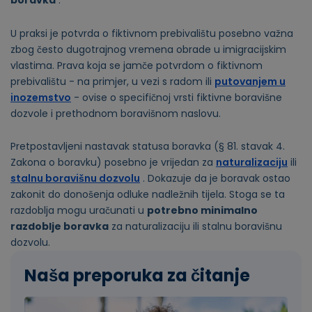
boravka
.
U praksi je potvrda o fiktivnom prebivalištu posebno važna
zbog često dugotrajnog vremena obrade u imigracijskim
vlastima. Prava koja se jamče potvrdom o fiktivnom
prebivalištu - na primjer, u vezi s radom ili
putovanjem u
inozemstvo
- ovise o specifičnoj vrsti fiktivne boravišne
dozvole i prethodnom boravišnom naslovu.
Pretpostavljeni nastavak statusa boravka (§ 81. stavak 4.
Zakona o boravku) posebno je vrijedan za
naturalizaciju
ili
stalnu boravišnu dozvolu
. Dokazuje da je boravak ostao
zakonit do donošenja odluke nadležnih tijela. Stoga se ta
razdoblja mogu uračunati u
potrebno minimalno
razdoblje boravka
za naturalizaciju ili stalnu boravišnu
dozvolu.
Naša preporuka za čitanje