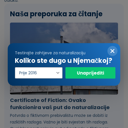
odluka.
Naša preporuka za čitanje
Testirajte zahtjeve za naturalizaciju
Koliko ste dugo u Njemačkoj?
Godina
Unaprijediti
upisa
Certificate of Fiction: Ovako
funkcionira vaš put do naturalizacije
Potvrda o fiktivnom prebivalištu može se dobiti iz
različitih razloga. Važno je biti svjestan tih razloga.