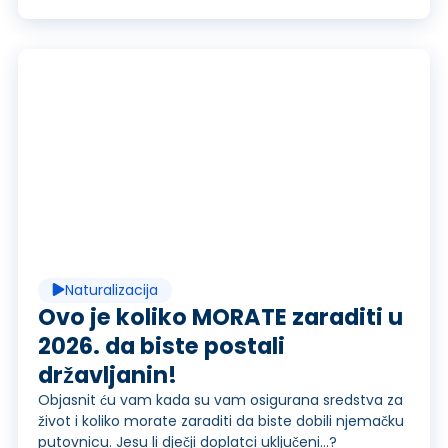
j
d
v
u
R
i
c
e
d
i
p
e
Naturalizacija
r
r
Ovo je koliko MORATE zaraditi u
2026. da biste postali
o
državljanin!
a
o
Objasnit ću vam kada su vam osigurana sredstva za
život i koliko morate zaraditi da biste dobili njemačku
putovnicu. Jesu li dječji doplatci uključeni...?