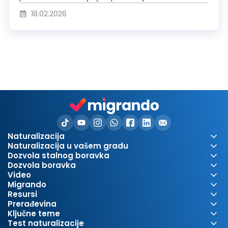
z
j
d
18.02.2026
a
v
u
p
i
c
i
d
i
Naturalizacija
Naturalizacija u vašem gradu
Dozvola stalnog boravka
s
Dozvola boravka
e
r
Video
Migrando
Resursi
Prerađevina
Ključne teme
Test naturalizacije