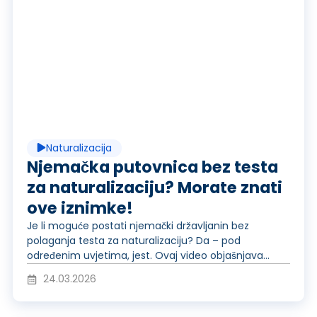
R
e
p
Naturalizacija
r
Njemačka putovnica bez testa
za naturalizaciju? Morate znati
ove iznimke!
o
Je li moguće postati njemački državljanin bez
polaganja testa za naturalizaciju? Da – pod
određenim uvjetima, jest. Ovaj video objašnjava...
d
24.03.2026