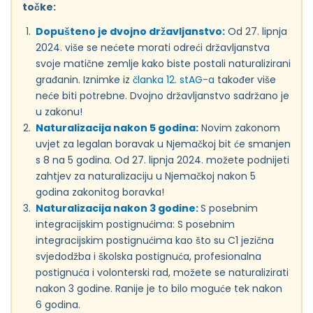
točke:
Dopušteno je dvojno državljanstvo:
Od 27. lipnja
2024. više se nećete morati odreći državljanstva
svoje matične zemlje kako biste postali naturalizirani
građanin. Iznimke iz
članka 12. stAG-a
također više
neće biti potrebne. Dvojno državljanstvo sadržano je
u zakonu!
Naturalizacija nakon 5 godina:
Novim zakonom
uvjet za legalan boravak u Njemačkoj bit će smanjen
s 8 na 5 godina. Od 27. lipnja 2024. možete podnijeti
zahtjev za naturalizaciju u Njemačkoj nakon 5
godina zakonitog boravka!
Naturalizacija nakon 3 godine:
S posebnim
integracijskim postignućima: S posebnim
integracijskim postignućima kao što su C1 jezična
svjedodžba i školska postignuća, profesionalna
postignuća i volonterski rad, možete se naturalizirati
nakon 3 godine. Ranije je to bilo moguće tek nakon
6 godina.