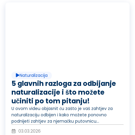
u
R
c
e
i
p
Naturalizacija
r
r
5 glavnih razloga za odbijanje
naturalizacije i što možete
učiniti po tom pitanju!
a
o
U ovom videu objasnit ću zašto je vaš zahtjev za
naturalizaciju odbijen i kako možete ponovno
podnijeti zahtjev za njemačku putovnicu...
03.03.2026