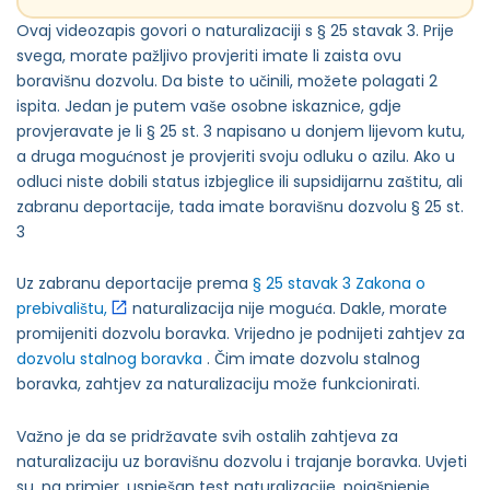
Ovaj videozapis govori o naturalizaciji s § 25 stavak 3. Prije
svega, morate pažljivo provjeriti imate li zaista ovu
boravišnu dozvolu. Da biste to učinili, možete polagati 2
ispita. Jedan je putem vaše osobne iskaznice, gdje
provjeravate je li § 25 st. 3 napisano u donjem lijevom kutu,
a druga mogućnost je provjeriti svoju odluku o azilu. Ako u
odluci niste dobili status izbjeglice ili supsidijarnu zaštitu, ali
zabranu deportacije, tada imate boravišnu dozvolu § 25 st.
3
Uz zabranu deportacije prema
§ 25 stavak 3 Zakona o
prebivalištu,
naturalizacija nije moguća. Dakle, morate
promijeniti dozvolu boravka. Vrijedno je podnijeti zahtjev za
dozvolu stalnog boravka
. Čim imate dozvolu stalnog
boravka, zahtjev za naturalizaciju može funkcionirati.
Važno je da se pridržavate svih ostalih zahtjeva za
naturalizaciju uz boravišnu dozvolu i trajanje boravka. Uvjeti
su, na primjer, uspješan test naturalizacije, pojašnjenje