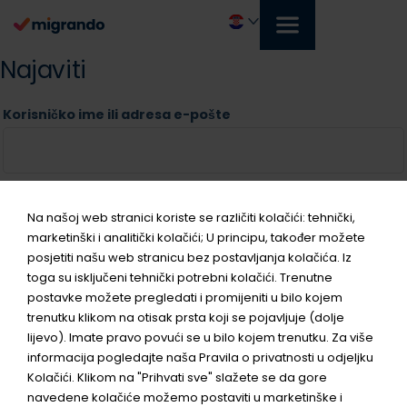
Prijeđi
na
sadržaj
Hrvatski
Obavezno
Obavezno
Najaviti
Korisničko ime ili adresa e-pošte
Lozinka
Na našoj web stranici koriste se različiti kolačići: tehnički,
marketinški i analitički kolačići; U principu, također možete
posjetiti našu web stranicu bez postavljanja kolačića. Iz
toga su isključeni tehnički potrebni kolačići. Trenutne
postavke možete pregledati i promijeniti u bilo kojem
Sjeti me se
trenutku klikom na otisak prsta koji se pojavljuje (dolje
lijevo). Imate pravo povući se u bilo kojem trenutku. Za više
Najaviti
informacija pogledajte naša Pravila o privatnosti u odjeljku
Kolačići. Klikom na "Prihvati sve" slažete se da gore
Zaboravili ste lozinku?
navedene kolačiće možemo postaviti u marketinške i