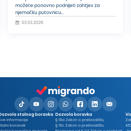
možete ponovno podnijeti zahtjev za
u
njemačku putovnicu...
03.03.2026
c
i
r
a
Dozvola stalnog boravka
Dozvola boravka
Vi
Sve informacije
§ 18a Zakon o prebivalištu
Zah
Stalni boravak
§ 19c Zakon o prebivalištu
Af
Istekla boravišna dozvola
Promjena od § 24 Zakon o prebivalištu
; 