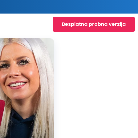
Besplatna probna verzija
oduciraj
ozapis