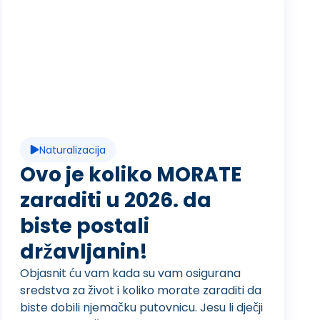
R
e
p
Naturalizacija
r
Ovo je koliko MORATE
zaraditi u 2026. da
biste postali
o
državljanin!
Objasnit ću vam kada su vam osigurana
d
sredstva za život i koliko morate zaraditi da
biste dobili njemačku putovnicu. Jesu li dječji