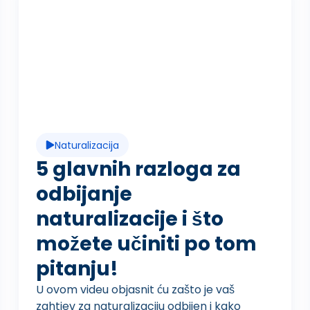
R
e
p
Naturalizacija
r
5 glavnih razloga za
odbijanje
naturalizacije i što
o
možete učiniti po tom
pitanju!
d
U ovom videu objasnit ću zašto je vaš
zahtjev za naturalizaciju odbijen i kako