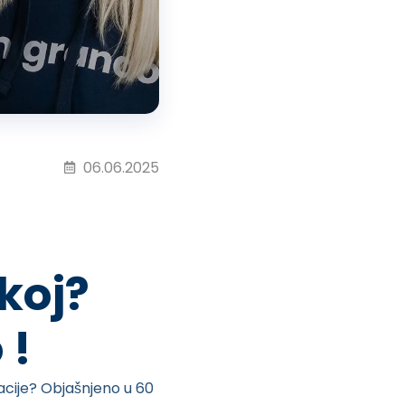
06.06.2025
koj?
 !
cije? Objašnjeno u 60