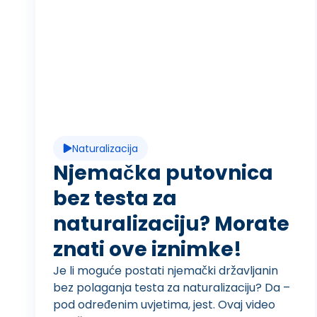
R
e
p
Naturalizacija
r
Njemačka putovnica
bez testa za
naturalizaciju? Morate
o
znati ove iznimke!
Je li moguće postati njemački državljanin
d
bez polaganja testa za naturalizaciju? Da –
pod određenim uvjetima, jest. Ovaj video