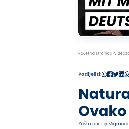
Početna stranica
»
Videoza
Podijeliti:
Natura
Ovako 
Zašto postoji Migrand