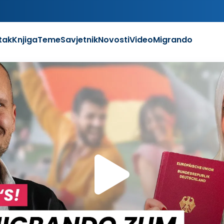
tak
Knjiga
Teme
Savjetnik
Novosti
Video
Migrando
Repr
vide