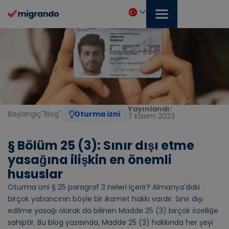
İçeriğe
geç
Türkçe
Yayınlandı:
Başlangıç
"
Blog
"
Oturma izni
7 Kasım 2023
§ Bölüm 25 (3): Sınır dışı etme
yasağına ilişkin en önemli
hususlar
Oturma izni § 25 paragraf 3 neleri içerir? Almanya'daki
birçok yabancının böyle bir ikamet hakkı vardır. Sınır dışı
edilme yasağı olarak da bilinen Madde 25 (3) birçok özelliğe
sahiptir. Bu blog yazısında, Madde 25 (3) hakkında her şeyi