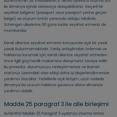
AufenthG'nin 25. maddesinin 3. fıkrası uyarınca oturma izni
ile Almanya içinde serbestçe dolaşabilirsiniz. Geçerli bir
seyahat belgeniz (pasaport veya pasaport yerine geçen
belge) ve oturum izniniz yanınızda olduğu takdirde,
Schengen ülkelerine 90 güne kadar seyahat etmeniz de
mümkündür.
Kendi ülkenize seyahat etmeniz konusunda açık bir yasal
yasak bulunmamaktadır. Yanlış anlaşılmaları önlemek ve
haklarınızı korumak için, kendi ülkenize seyahat etmeden
önce ilgili göçmenlik makamına danışmanız tavsiye edilir.
Bu prosedür, durumunuzu netleştirmenize ve ikamet
statünüz üzerindeki olası etkiyi daha iyi değerlendirmenize
yardımcı olacaktır. Yetkililerle açık iletişim, uzun vadede
Almanya'da oturum hakkınızı güvence altına almanıza
yardımcı olabilir.
Madde 25 paragraf 3 ile aile birleşimi
AufenthG Madde 25 Paragraf 3 uyarınca oturma izniniz