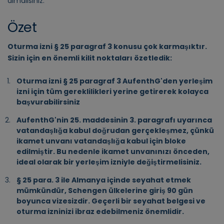
almalısınız.
Özet
Oturma izni § 25 paragraf 3 konusu çok karmaşıktır.
Sizin için en önemli kilit noktaları özetledik:
Oturma izni § 25 paragraf 3 AufenthG'den yerleşim
izni için tüm gereklilikleri yerine getirerek kolayca
başvurabilirsiniz
AufenthG'nin 25. maddesinin 3. paragrafı uyarınca
vatandaşlığa kabul doğrudan gerçekleşmez, çünkü
ikamet unvanı vatandaşlığa kabul için bloke
edilmiştir. Bu nedenle ikamet unvanınızı önceden,
ideal olarak bir yerleşim izniyle değiştirmelisiniz.
§ 25 para. 3 ile Almanya içinde seyahat etmek
mümkündür, Schengen ülkelerine giriş 90 gün
boyunca vizesizdir. Geçerli bir seyahat belgesi ve
oturma izninizi ibraz edebilmeniz önemlidir.