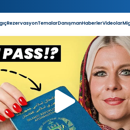
gıç
Rezervasyon
Temalar
Danışman
Haberler
Videolar
Mi
Vide
Oyn