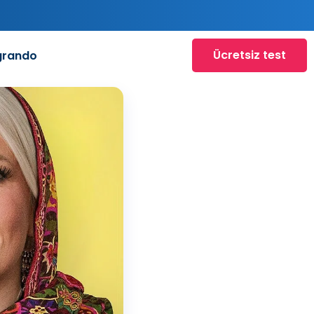
Ücretsiz test
grando
o
at