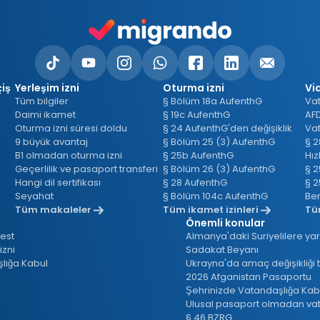
t
iş
Yerleşim izni
Oturma izni
Vi
Tüm bilgiler
§ Bölüm 18a AufenthG
Vat
Daimi ikamet
§ 19c AufenthG
AFD
Oturma izni süresi doldu
§ 24 AufenthG'den değişiklik
9 büyük avantaj
§ Bölüm 25 (3) AufenthG
B1 olmadan oturma izni
§ 25b AufenthG
Hız
Geçerlilik ve pasaport transferi
§ Bölüm 26 (3) AufenthG
§ 2
Hangi dil sertifikası
§ 28 AufenthG
§ 2
Seyahat
§ Bölüm 104c AufenthG
Tüm makaleler
Tüm ikamet izinleri
Tü
Önemli konular
test
izni
Sadakat Beyanı
lığa Kabul
Ukrayna'da amaç değişikliği t
2026 Afganistan Pasaportu
Şehrinizde Vatandaşlığa Kab
§ 46 BZRG