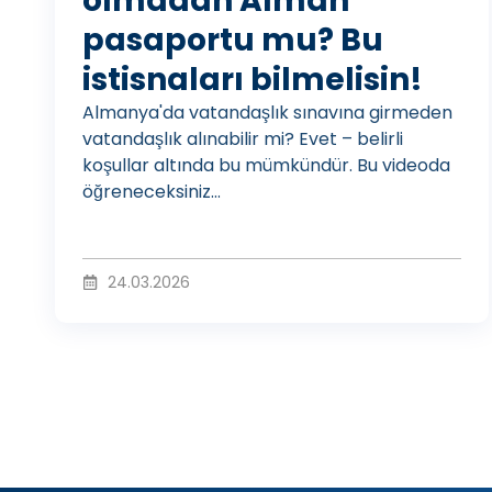
olmadan Alman
pasaportu mu? Bu
o
istisnaları bilmelisin!
Almanya'da vatandaşlık sınavına girmeden
O
vatandaşlık alınabilir mi? Evet – belirli
koşullar altında bu mümkündür. Bu videoda
öğreneceksiniz...
y
24.03.2026
n
a