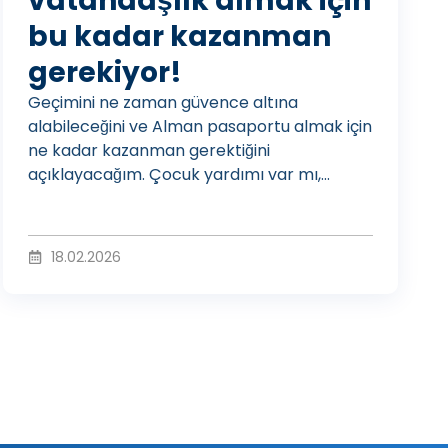
vatandaşlık almak için
bu kadar kazanman
o
gerekiyor!
Geçimini ne zaman güvence altına
O
alabileceğini ve Alman pasaportu almak için
ne kadar kazanman gerektiğini
açıklayacağım. Çocuk yardımı var mı,...
y
18.02.2026
n
a