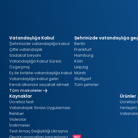
t
Vatandaşlığa Kabul
Şehrinizde vatandaşlığa geç
Şehrinizde vatandaşlığa kabul
Berlin
Çifte vatandaşlık
Frankfurt
Sadakat beyanı
Hamburg
Vatandaşlığa Kabul Süresi
Köln
Özgeçmiş
Leipzig
Eş ile birlikte vatandaşlığa kabul
Münih
Vatandaşlığa kabul geliri
Stuttgart
Kendi ülkenize seyahat etmek
Tüm şehirler
Tüm makaleler
Kaynaklar
Ürünler
Ücretsiz test
Ücretsiz 
Vatandaşlık Sınavı Uygulaması
Yerleşim 
Rehber
Vatandaş
Videolar
İndirmeler
Test Amaç Değişikliği Ukrayna
Geçim masrafları hesaplayıcı