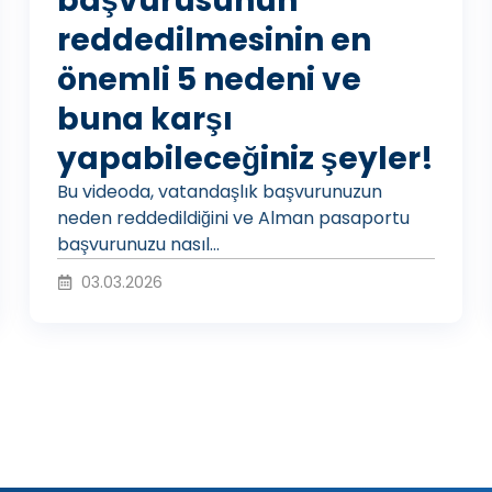
başvurusunun
reddedilmesinin en
o
önemli 5 nedeni ve
buna karşı
O
yapabileceğiniz şeyler!
Bu videoda, vatandaşlık başvurunuzun
y
neden reddedildiğini ve Alman pasaportu
başvurunuzu nasıl...
03.03.2026
n
a