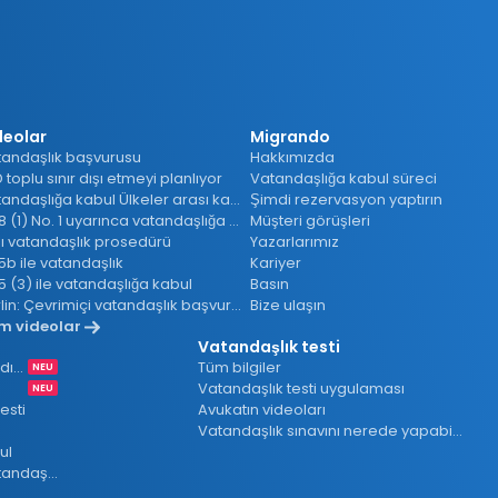
t
deolar
Migrando
andaşlık başvurusu
Hakkımızda
 toplu sınır dışı etmeyi planlıyor
Vatandaşlığa kabul süreci
Vatandaşlığa kabul Ülkeler arası karşılaştırma
Şimdi rezervasyon yaptırın
§ 28 (1) No. 1 uyarınca vatandaşlığa kabul
Müşteri görüşleri
lı vatandaşlık prosedürü
Yazarlarımız
5b ile vatandaşlık
Kariyer
5 (3) ile vatandaşlığa kabul
Basın
Berlin: Çevrimiçi vatandaşlık başvurusu
Bize ulaşın
m videolar
Vatandaşlık testi
Almanya'daki Suriyelilere yardım
Tüm bilgiler
Vatandaşlık testi uygulaması
esti
Avukatın videoları
Vatandaşlık sınavını nerede yapabilirim?
ul
Ulusal pasaport olmadan vatandaşlık