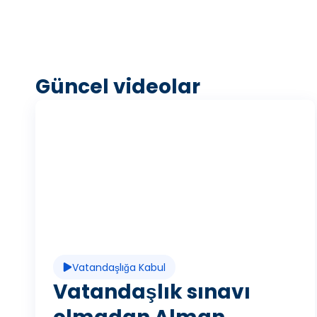
Güncel videolar
V
i
d
Vatandaşlığa Kabul
e
Vatandaşlık sınavı