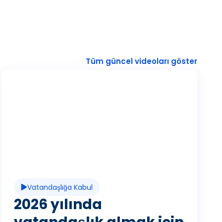
Tüm güncel videoları göster
V
i
d
Vatandaşlığa Kabul
e
2026 yılında