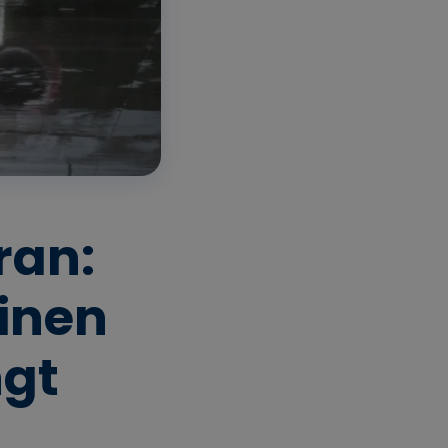
ran:
inen
ngt