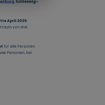
denburg
,
Schleswig-
tte April 2026
.
itraum von drei
ht
für alle Personen
owie Personen, bei