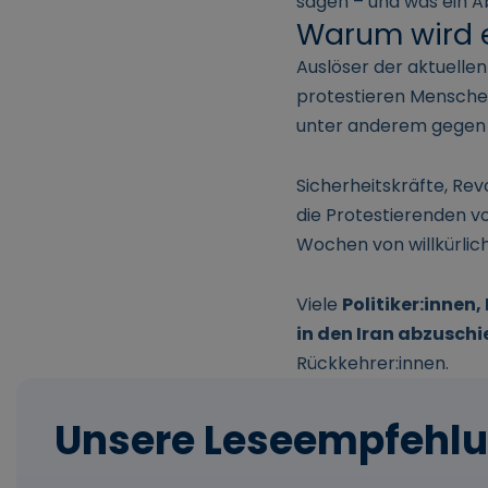
sagen – und was ein A
Warum wird e
Auslöser der aktuellen
protestieren Mensche
unter anderem gegen di
Sicherheitskräfte, Re
die Protestierenden v
Wochen von willkürli
Viele
Politiker:innen
in den Iran abzusch
Rückkehrer:innen.
Unsere Leseempfehl