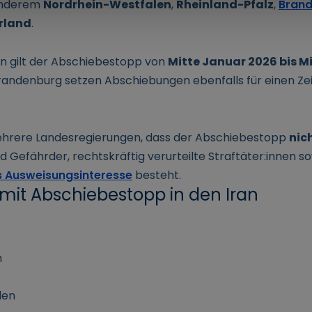
anderem
Nordrhein-Westfalen
,
Rheinland-Pfalz
,
Bran
rland
.
n gilt der Abschiebestopp von
Mitte Januar 2026 bis Mi
randenburg setzen Abschiebungen ebenfalls für einen Ze
ehrere Landesregierungen, dass der Abschiebestopp
nic
 Gefährder, rechtskräftig verurteilte Straftäter:innen s
 Ausweisungsinteresse
besteht.
mit Abschiebestopp in den Iran
n
len