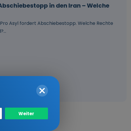
bschiebestopp in den Iran – Welche
 Pro Asyl fordert Abschiebestopp. Welche Rechte
...
stopp
Weiter
hend ausgesetzt.