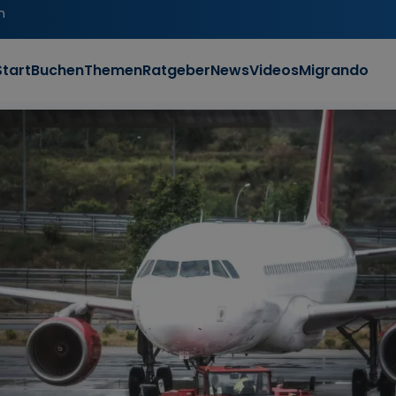
n
Start
Buchen
Themen
Ratgeber
News
Videos
Migrando