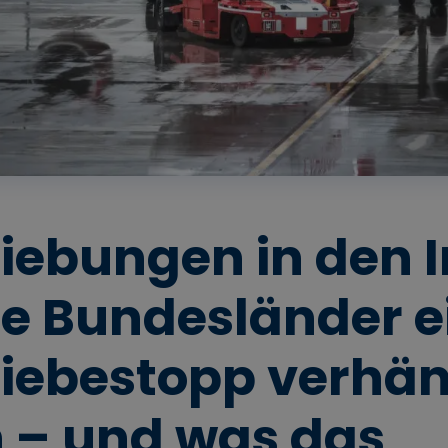
iebungen in den I
e Bundesländer e
iebestopp verhä
 – und was das