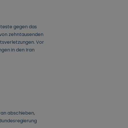
oteste gegen das
 von zehntausenden
sverletzungen. Vor
gen in den Iran
Iran abschieben,
d Bundesregierung