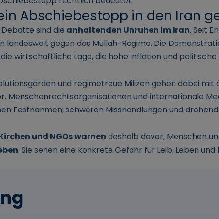
bschiebestopp rechtlich bedeutet.
in Abschiebestopp in den Iran ge
 Debatte sind die
anhaltenden Unruhen im Iran
. Seit 
n landesweit gegen das Mullah-Regime. Die Demonstratio
e wirtschaftliche Lage, die hohe Inflation und politisch
volutionsgarden und regimetreue Milizen gehen dabei mit
or. Menschenrechtsorganisationen und internationale Med
chen Festnahmen, schweren Misshandlungen und drohende
, Kirchen und NGOs warnen
deshalb davor, Menschen un
ieben
. Sie sehen eine konkrete Gefahr für Leib, Leben und 
ung