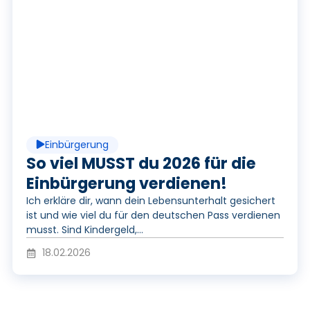
d
P
e
l
o
a
Einbürgerung
y
So viel MUSST du 2026 für die
Einbürgerung verdienen!
Ich erkläre dir, wann dein Lebensunterhalt gesichert
V
ist und wie viel du für den deutschen Pass verdienen
musst. Sind Kindergeld,...
18.02.2026
i