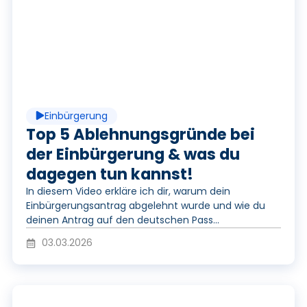
e
l
o
a
Einbürgerung
y
Top 5 Ablehnungsgründe bei
der Einbürgerung & was du
dagegen tun kannst!
V
In diesem Video erkläre ich dir, warum dein
Einbürgerungsantrag abgelehnt wurde und wie du
deinen Antrag auf den deutschen Pass...
i
03.03.2026