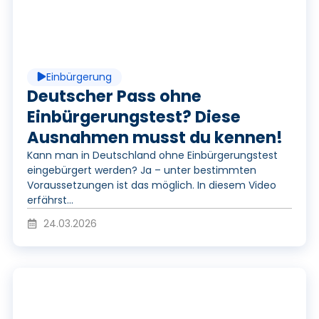
l
a
Einbürgerung
y
Deutscher Pass ohne
Einbürgerungstest? Diese
Ausnahmen musst du kennen!
V
Kann man in Deutschland ohne Einbürgerungstest
eingebürgert werden? Ja – unter bestimmten
Voraussetzungen ist das möglich. In diesem Video
i
erfährst...
24.03.2026
d
P