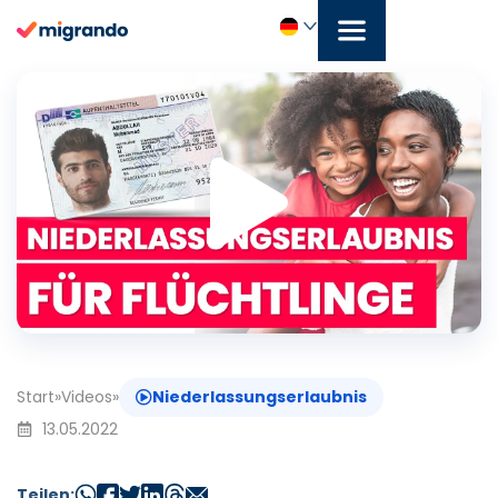
Zum
Inhalt
springen
Play
Deutsch
Vide
Start
»
Videos
»
Niederlassungserlaubnis
13.05.2022
Teilen: