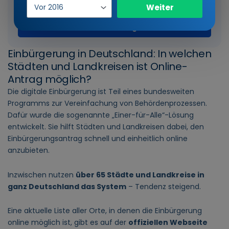
Formular? Welche Probleme gibt es?... ...
Einreisejahr
Weiter
Zum Beitrag
Einbürgerung in Deutschland: In welchen
Städten und Landkreisen ist Online-
Antrag möglich?
Die digitale Einbürgerung ist Teil eines bundesweiten
Programms zur Vereinfachung von Behördenprozessen.
Dafür wurde die sogenannte „Einer-für-Alle“-Lösung
entwickelt. Sie hilft Städten und Landkreisen dabei, den
Einbürgerungsantrag schnell und einheitlich online
anzubieten.
Inzwischen nutzen
über 65 Städte und Landkreise in
ganz Deutschland das System
– Tendenz steigend.
Eine aktuelle Liste aller Orte, in denen die Einbürgerung
online möglich ist, gibt es auf der
offiziellen Webseite