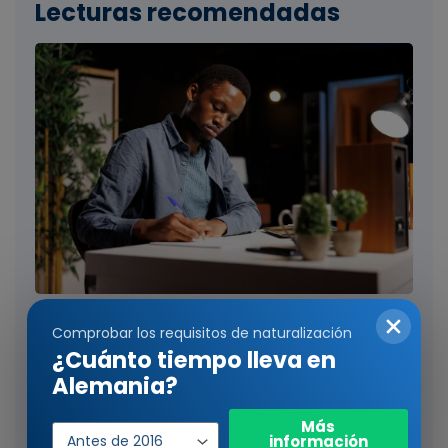
Lecturas recomendadas
Solicitud de nacionalidad alemana:
Comprobar los requisitos de naturalización
Necesita este formulario
¿Cuánto tiempo lleva en
Averigüe todo lo que necesita saber sobre el
Alemania?
formulario de solicitud de la nacionalidad alemana.
¿Qué dice el formulario? ¿Qué problemas plantea? ...
Año
Más
información
de