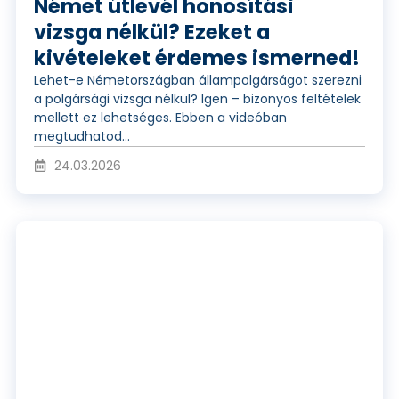
e
Német útlevél honosítási
vizsga nélkül? Ezeket a
kivételeket érdemes ismerned!
ó
Lehet-e Németországban állampolgárságot szerezni
a polgársági vizsga nélkül? Igen – bizonyos feltételek
mellett ez lehetséges. Ebben a videóban
l
megtudhatod...
24.03.2026
e
V
j
i
á