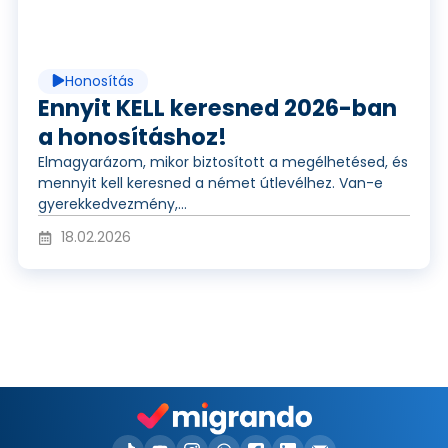
a
á
d
Honosítás
t
e
Ennyit KELL keresned 2026-ban
a honosításhoz!
Elmagyarázom, mikor biztosított a megélhetésed, és
s
ó
mennyit kell keresned a német útlevélhez. Van-e
gyerekkedvezmény,...
18.02.2026
z
l
á
e