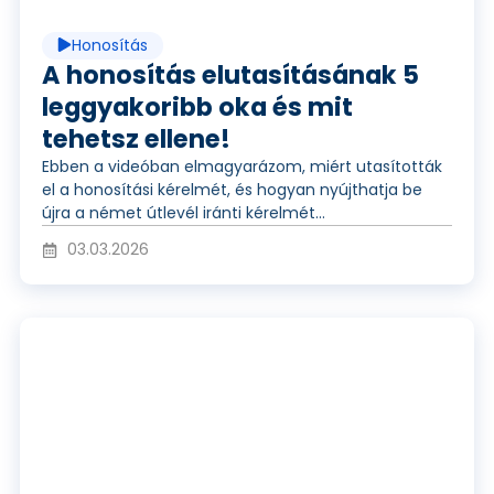
d
t
Honosítás
e
A honosítás elutasításának 5
leggyakoribb oka és mit
s
tehetsz ellene!
ó
Ebben a videóban elmagyarázom, miért utasították
el a honosítási kérelmét, és hogyan nyújthatja be
z
újra a német útlevél iránti kérelmét...
l
03.03.2026
á
e
V
s
j
i