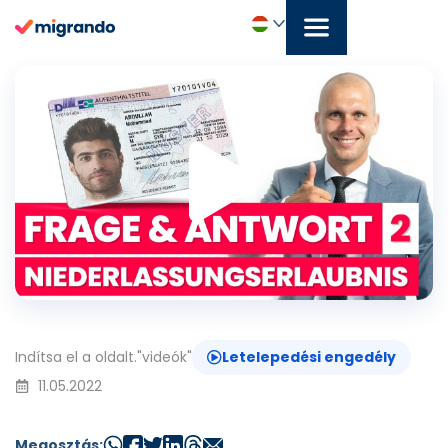
Ugrás
a
tartalomra
Vide
Magyar
lejá
Indítsa el a oldalt.
"
videók
"
Letelepedési engedély
11.05.2022
Megosztás: