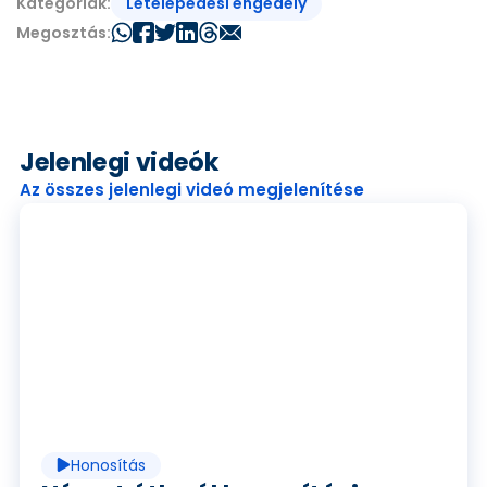
Letelepedési engedély
Kategóriák:
Megosztás:
Jelenlegi videók
Az összes jelenlegi videó megjelenítése
V
i
d
Honosítás