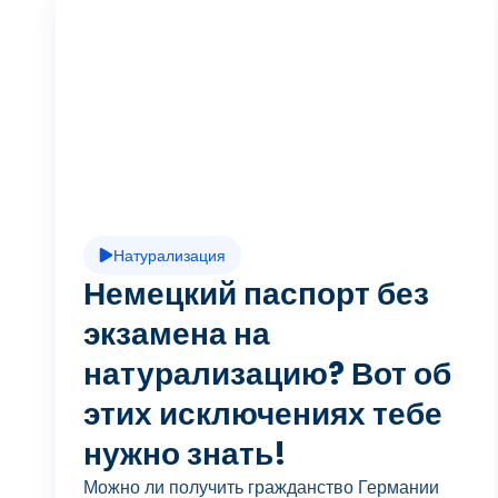
В
о
с
Натурализация
п
Немецкий паспорт без
экзамена на
натурализацию? Вот об
р
этих исключениях тебе
нужно знать!
Можно ли получить гражданство Германии