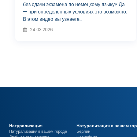
о
без сдачи экзамена по немецкому языку? Да
— при определенных условиях это возможно.
и
В этом видео вы узнаете...
24.03.2026
з
в
е
с
Натурализация
Натурализация в вашем го
Натурализация в вашем городе
Берлин