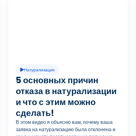
В
о
с
Натурализация
п
5 основных причин
отказа в натурализации
и что с этим можно
р
сделать!
В этом видео я объясню вам, почему ваша
заявка на натурализацию была отклонена и