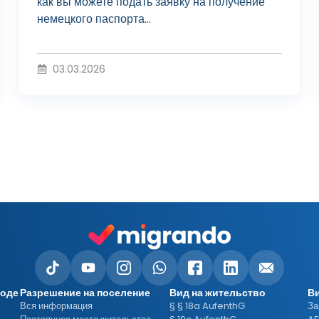
о
как вы можете подать заявку на получение
немецкого паспорта...
и
03.03.2026
з
в
е
с
роде
Разрешение на поселение
Вид на жительство
В
Вся информация
§ § 18a AufenthG
За