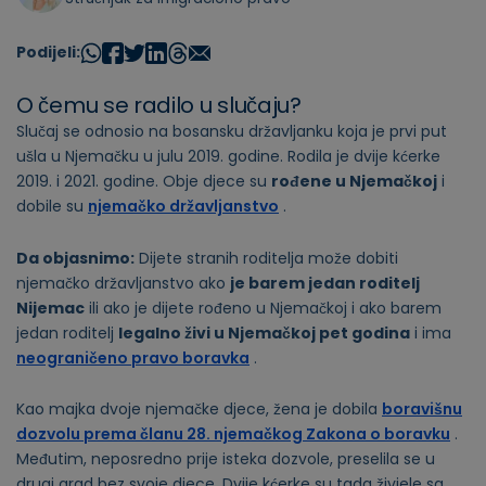
Podijeli:
O čemu se radilo u slučaju?
Slučaj se odnosio na bosansku državljanku koja je prvi put
ušla u Njemačku u julu 2019. godine. Rodila je dvije kćerke
2019. i 2021. godine. Obje djece su
rođene u Njemačkoj
i
dobile su
njemačko državljanstvo
.
Da objasnimo:
Dijete stranih roditelja može dobiti
njemačko državljanstvo ako
je barem jedan roditelj
Nijemac
ili ako je dijete rođeno u Njemačkoj i ako barem
jedan roditelj
legalno živi u Njemačkoj pet godina
i ima
neograničeno pravo boravka
.
Kao majka dvoje njemačke djece, žena je dobila
boravišnu
dozvolu prema članu 28. njemačkog Zakona o boravku
.
Međutim, neposredno prije isteka dozvole, preselila se u
drugi grad bez svoje djece. Dvije kćerke su tada živjele sa