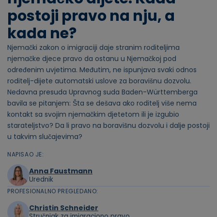
postoji pravo na nju, a
kada ne?
Njemački zakon o imigraciji daje stranim roditeljima
njemačke djece pravo da ostanu u Njemačkoj pod
određenim uvjetima. Međutim, ne ispunjava svaki odnos
roditelj-dijete automatski uslove za boravišnu dozvolu.
Nedavna presuda Upravnog suda Baden-Württemberga
bavila se pitanjem: Šta se dešava ako roditelj više nema
kontakt sa svojim njemačkim djetetom ili je izgubio
starateljstvo? Da li pravo na boravišnu dozvolu i dalje postoji
u takvim slučajevima?
NAPISAO JE:
Anna Faustmann
Urednik
PROFESIONALNO PREGLEDANO:
Christin Schneider
Stručnjak za imigraciono pravo