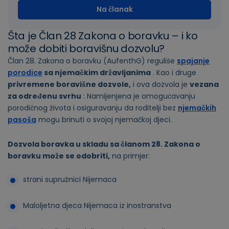
Na članak
Šta je Član 28 Zakona o boravku – i ko
može dobiti boravišnu dozvolu?
Član 28. Zakona o boravku (AufenthG) reguliše
spajanje
porodice
sa njemačkim državljanima
. Kao i druge
privremene boravišne dozvole,
i ova dozvola je
vezana
za određenu svrhu
: Namijenjena je omogućavanju
porodičnog života i osiguravanju da roditelji bez
njemačkih
pasoša
mogu brinuti o svojoj njemačkoj djeci.
Dozvola boravka u skladu sa članom 28. Zakona o
boravku može se odobriti,
na primjer:
strani supružnici Nijemaca
Maloljetna djeca Nijemaca iz inostranstva