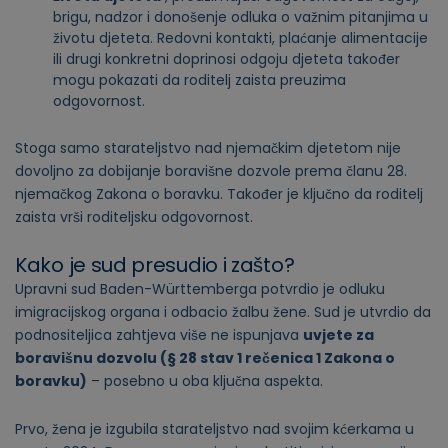
brigu, nadzor i donošenje odluka o važnim pitanjima u
životu djeteta. Redovni kontakti, plaćanje alimentacije
ili drugi konkretni doprinosi odgoju djeteta također
mogu pokazati da roditelj zaista preuzima
odgovornost.
Stoga samo starateljstvo nad njemačkim djetetom nije
dovoljno za dobijanje boravišne dozvole prema članu 28.
njemačkog Zakona o boravku. Također je ključno da roditelj
zaista vrši roditeljsku odgovornost.
Kako je sud presudio i zašto?
Upravni sud Baden-Württemberga potvrdio je odluku
imigracijskog organa i odbacio žalbu žene. Sud je utvrdio da
podnositeljica zahtjeva više ne ispunjava
uvjete za
boravišnu dozvolu (§ 28 stav 1 rečenica 1 Zakona o
boravku)
– posebno u oba ključna aspekta.
Prvo, žena je izgubila starateljstvo nad svojim kćerkama u