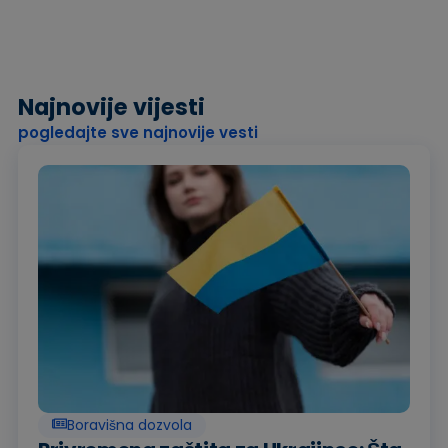
Najnovije vijesti
pogledajte sve najnovije vesti
Boravišna dozvola