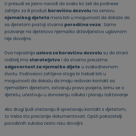
U presudi se jasno navodi da svako ko želi da podnese
zahtjev za ili produži
boravišnu dozvolu
na osnovu
njemačkog djeteta
mora biti u mogućnosti da dokaže da
sa djetetom postoji stvarna
porodična veza
. Samo
pozivanje na djetetovo njemačko državljanstvo uglavnom
nije dovoljno.
Dva najvažnija
uslova za boravišnu dozvolu
su da strani
roditelj ima
starateljstvo
i da stvarno preuzima
odgovornost za njemačko dijete
u svakodnevnom
životu. Podnosioci zahtjeva stoga bi trebali biti u
mogućnosti da dokažu da imaju redovan kontakt sa
njemačkim djetetom, ostvaruju pravo posjeta, brinu se o
djetetu, učestvuju u donošenju odluka i plaćaju izdržavanje.
Ako drugi ljudi otežavaju ili sprečavaju kontakt s djetetom,
to treba što preciznije dokumentovati. Opšti pokazatelji
porodičnih sukoba često nisu dovoljni.