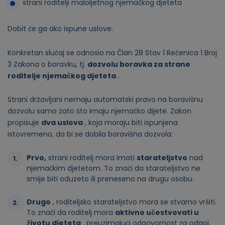
strani roditelji maloljetnog njemačkog djeteta
Dobit će ga ako ispune uslove.
Konkretan slučaj se odnosio na Član 28 Stav 1 Rečenica 1 Broj
3 Zakona o boravku, tj.
dozvolu boravka za strane
roditelje njemačkog djeteta
.
Strani državljani nemaju automatski pravo na boravišnu
dozvolu samo zato što imaju njemačko dijete. Zakon
propisuje
dva uslova
, koja moraju biti ispunjena
istovremeno, da bi se dobila boravišna dozvola:
Prvo,
strani roditelj mora imati
starateljstvo
nad
njemačkim djetetom. To znači da starateljstvo ne
smije biti oduzeto ili preneseno na drugu osobu.
Drugo
, roditeljsko starateljstvo mora se stvarno vršiti.
To znači da roditelj mora
aktivno učestvovati u
životu djeteta
, preuzimajući odgovornost za odgoj,