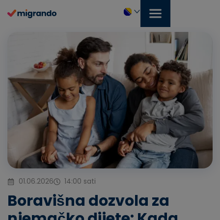
Preskoči
na
sadržaj
Bosanski
01.06.2026
14:00 sati
Boravišna dozvola za
njemačko dijete: Kada