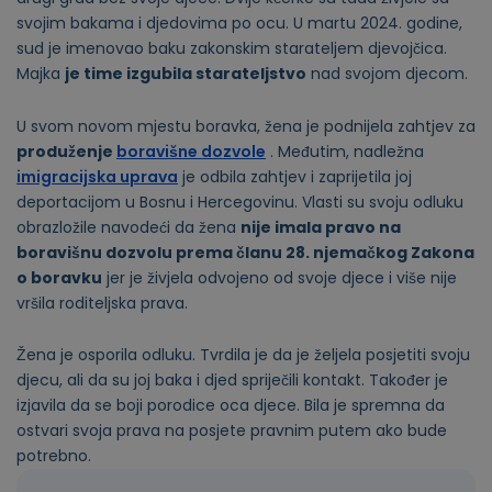
svojim bakama i djedovima po ocu. U martu 2024. godine,
sud je imenovao baku zakonskim starateljem djevojčica.
Majka
je time izgubila starateljstvo
nad svojom djecom.
U svom novom mjestu boravka, žena je podnijela zahtjev za
produženje
boravišne dozvole
. Međutim, nadležna
imigracijska uprava
je odbila zahtjev i zaprijetila joj
deportacijom u Bosnu i Hercegovinu. Vlasti su svoju odluku
obrazložile navodeći da žena
nije imala pravo na
boravišnu dozvolu prema članu 28. njemačkog Zakona
o boravku
jer je živjela odvojeno od svoje djece i više nije
vršila roditeljska prava.
Žena je osporila odluku. Tvrdila je da je željela posjetiti svoju
djecu, ali da su joj baka i djed spriječili kontakt. Također je
izjavila da se boji porodice oca djece. Bila je spremna da
ostvari svoja prava na posjete pravnim putem ako bude
potrebno.