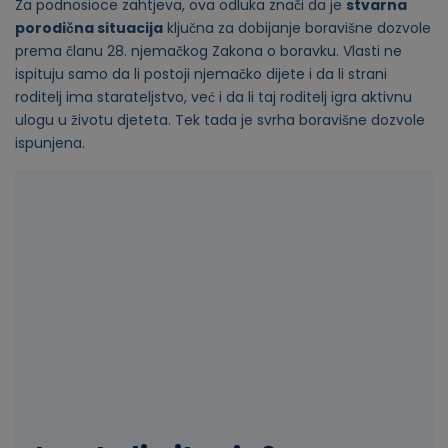
Za podnosioce zahtjeva, ova odluka znači da je
stvarna
porodična situacija
ključna za dobijanje boravišne dozvole
prema članu 28. njemačkog Zakona o boravku. Vlasti ne
ispituju samo da li postoji njemačko dijete i da li strani
roditelj ima starateljstvo, već i da li taj roditelj igra aktivnu
ulogu u životu djeteta. Tek tada je svrha boravišne dozvole
ispunjena.