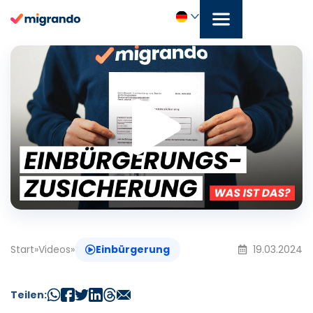
Zum
Inhalt
springen
Play
Deutsch
Vide
Start
»
Videos
»
Einbürgerung
19.03.2024
Teilen: