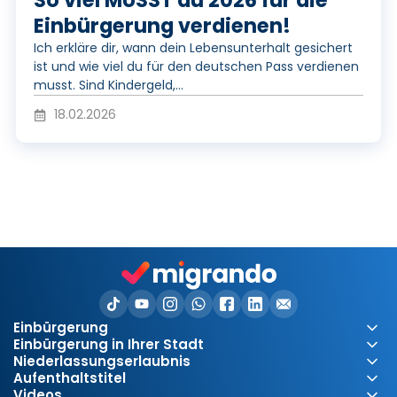
y
So viel MUSST du 2026 für die
Einbürgerung verdienen!
Ich erkläre dir, wann dein Lebensunterhalt gesichert
V
ist und wie viel du für den deutschen Pass verdienen
musst. Sind Kindergeld,...
18.02.2026
i
d
e
Einbürgerung
o
Einbürgerung in Ihrer Stadt
Niederlassungserlaubnis
Aufenthaltstitel
Videos