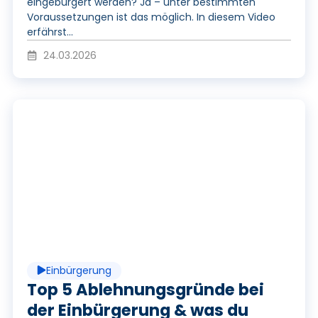
V
eingebürgert werden? Ja – unter bestimmten
Voraussetzungen ist das möglich. In diesem Video
i
erfährst...
24.03.2026
d
P
e
l
o
a
Einbürgerung
y
Top 5 Ablehnungsgründe bei
der Einbürgerung & was du