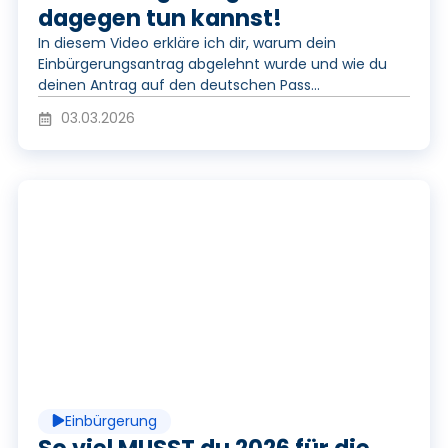
dagegen tun kannst!
V
In diesem Video erkläre ich dir, warum dein
Einbürgerungsantrag abgelehnt wurde und wie du
deinen Antrag auf den deutschen Pass...
i
03.03.2026
d
P
e
l
o
a
Einbürgerung