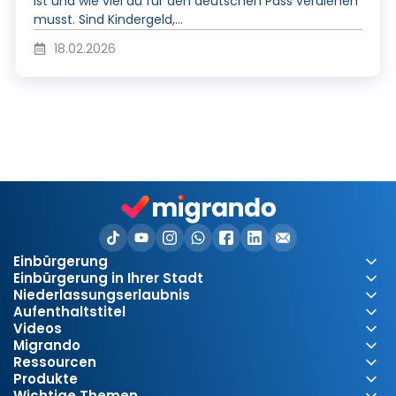
V
ist und wie viel du für den deutschen Pass verdienen
musst. Sind Kindergeld,...
18.02.2026
i
d
e
Einbürgerung
o
Einbürgerung in Ihrer Stadt
Niederlassungserlaubnis
Aufenthaltstitel
Videos
Migrando
Ressourcen
Produkte
Wichtige Themen