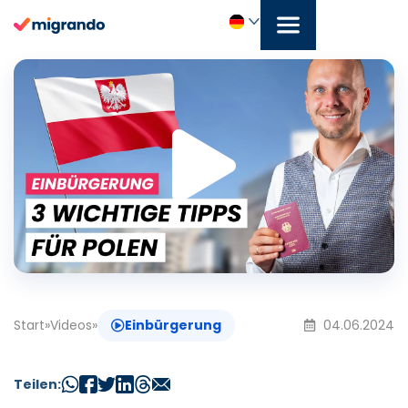
Zum
Inhalt
springen
Play
Deutsch
Vide
Start
»
Videos
»
Einbürgerung
04.06.2024
Teilen: