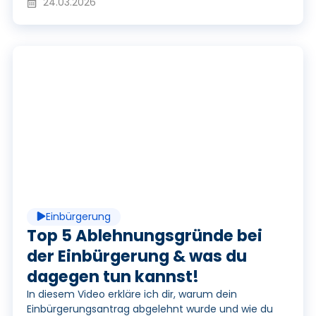
i
24.03.2026
d
P
e
l
o
a
Einbürgerung
y
Top 5 Ablehnungsgründe bei
der Einbürgerung & was du
dagegen tun kannst!
V
In diesem Video erkläre ich dir, warum dein
Einbürgerungsantrag abgelehnt wurde und wie du