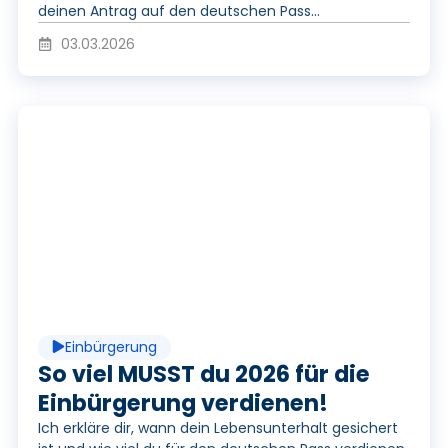
deinen Antrag auf den deutschen Pass...
i
03.03.2026
d
P
e
l
o
a
Einbürgerung
y
So viel MUSST du 2026 für die
Einbürgerung verdienen!
Ich erkläre dir, wann dein Lebensunterhalt gesichert