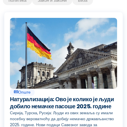
политика
Закон и закони
Виза
Опште
Натурализација: Ово је колико је људи
добило немачке пасоше 2025. године
Сирија, Турска, Русија: Људи из ових земаља су имали
посебну вероватноћу да добију немачко држављанство
2025. године. Нови подаци Савезног завода за