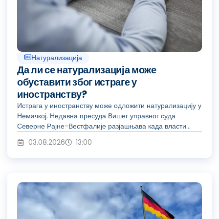
Натурализација
Да ли се натурализација може
обуставити због истраге у
иностранству?
Истрага у иностранству може одложити натурализацију у
Немачкој. Недавна пресуда Вишег управног суда
Северне Рајне-Вестфалије разјашњава када власти...
03.08.2026
13:00