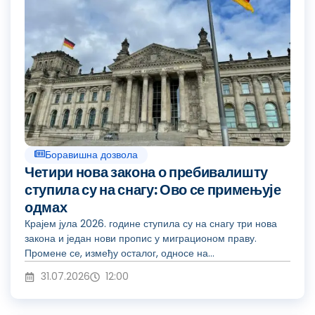
Боравишна дозвола
Четири нова закона о пребивалишту
ступила су на снагу: Ово се примењује
одмах
Крајем јула 2026. године ступила су на снагу три нова
закона и један нови пропис у миграционом праву.
Промене се, између осталог, односе на...
31.07.2026
12:00