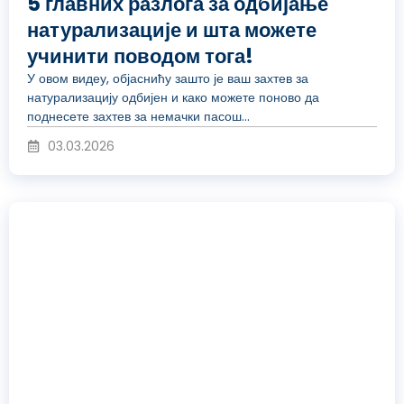
ј
р
5 главних разлога за одбијање
натурализације и шта можете
в
учинити поводом тога!
о
У овом видеу, објаснићу зашто је ваш захтев за
натурализацију одбијен и како можете поново да
и
поднесете захтев за немачки пасош...
д
03.03.2026
д
у
Р
е
к
е
о
у
п