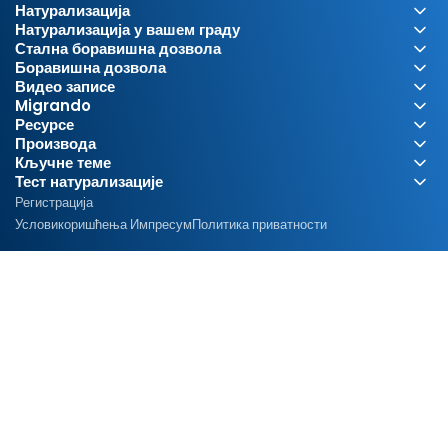
о
у
Натурализација
Натурализација у вашем граду
Стална боравишна дозвола
ј
Боравишна дозвола
Видео записе
Migrando
Ресурсе
в
Производа
Кључне теме
Тест натурализације
Регистрација
и
Услови
коришћења Импресум
Политика приватности
д
е