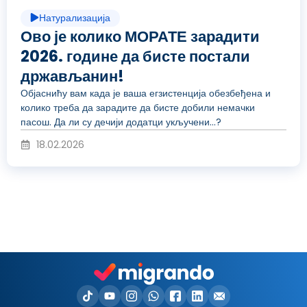
ј
Натурализација
р
Ово је колико МОРАТЕ зарадити
2026. године да бисте постали
в
држављанин!
о
Објаснићу вам када је ваша егзистенција обезбеђена и
колико треба да зарадите да бисте добили немачки
и
пасош. Да ли су дечији додатци укључени...?
д
18.02.2026
д
у
е
к