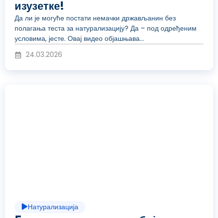
изузетке!
о
Да ли је могуће постати немачки држављанин без
полагања теста за натурализацију? Да – под одређеним
условима, јесте. Овај видео објашњава...
д
24.03.2026
у
Р
к
е
у
п
Натурализација