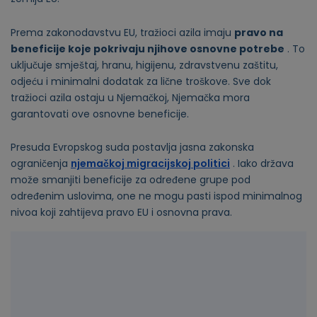
Prema zakonodavstvu EU, tražioci azila imaju
pravo na
beneficije koje pokrivaju njihove osnovne potrebe
. To
uključuje smještaj, hranu, higijenu, zdravstvenu zaštitu,
odjeću i minimalni dodatak za lične troškove. Sve dok
tražioci azila ostaju u Njemačkoj, Njemačka mora
garantovati ove osnovne beneficije.
Presuda Evropskog suda postavlja jasna zakonska
ograničenja
njemačkoj migracijskoj politici
. Iako država
može smanjiti beneficije za određene grupe pod
određenim uslovima, one ne mogu pasti ispod minimalnog
nivoa koji zahtijeva pravo EU i osnovna prava.