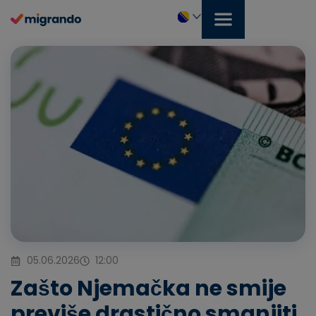
Preskoči
na
sadržaj
Bosanski
05.06.2026
12:00
Zašto Njemačka ne smije
previše drastično smanjiti