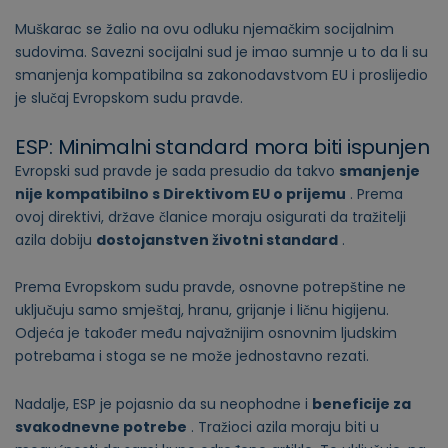
Muškarac se žalio na ovu odluku njemačkim socijalnim
sudovima. Savezni socijalni sud je imao sumnje u to da li su
smanjenja kompatibilna sa zakonodavstvom EU i proslijedio
je slučaj Evropskom sudu pravde.
ESP: Minimalni standard mora biti ispunjen
Evropski sud pravde je sada presudio da takvo
smanjenje
nije kompatibilno s Direktivom EU o prijemu
. Prema
ovoj direktivi, države članice moraju osigurati da tražitelji
azila dobiju
dostojanstven životni standard
.
Prema Evropskom sudu pravde, osnovne potrepštine ne
uključuju samo smještaj, hranu, grijanje i ličnu higijenu.
Odjeća je također među najvažnijim osnovnim ljudskim
potrebama i stoga se ne može jednostavno rezati.
Nadalje, ESP je pojasnio da su neophodne i
beneficije za
svakodnevne potrebe
. Tražioci azila moraju biti u