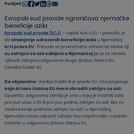
Podijeli:
Evropski sud pravde ograničava njemačke
beneficije azila
Evropski sud pravde (ECJ)
– najviši sud u EU – presudio je
da
smanjenje određenih beneficija azila
u Njemačkoj
krši pravo EU
. Presuda se prvenstveno odnosi na osobe čiji
su zahtjevi za azil odbijeni u Njemačkoj
jer je za obradu
njihovih zahtjeva odgovorna druga država članica EU
(Uredba Dublin III).
Da objasnimo:
Uredba Dublin III je pravilo EU. Ona propisuje
koja država članica EU mora obraditi zahtjev za azil
.
Općenito, odgovorna zemlja je ona u kojoj je tražitelj azila
prvi put ušao u EU ili prvi put podnio zahtjev za azil. Ako ta
osoba kasnije podnese zahtjev za azil i u Njemačkoj,
Njemačka može odbaciti zahtjev kao neprihvatljiv i narediti
transfer u odgovornu državu članicu EU.