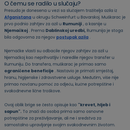
O čemu se radilo u slučaju?
Presuda je donesena u vezi sa slučajem tražitelja azila iz
Afganistana
u okrugu Schweinfurt u Bavarskoj. Muškarac je
prvo podnio zahtjev za azil u
Rumuniji
, a kasnije u
Njemačkoj
. Prema
Dablinskoj uredbi,
Rumunija je stoga
bila odgovorna za njegov
postupak azila
.
Njemačke vlasti su odbacile njegov zahtjev za azil u
Njemačkoj kao neprihvatljiv i naredile njegov transfer u
Rumuniju. Do transfera, muškarac je primao samo
ograničene beneficije
. Nastavio je primati smještaj,
hranu, higijenske i zdravstvene usluge. Međutim, više nije
primao novčanu pomoć za odjeću, kućne potrepštine i
svakodnevne lične troškove.
Ovaj oblik brige se često opisuje kao
"krevet, hljeb i
sapun".
To znači da osoba prima samo osnovne
potrepštine za preživljavanje, ali ne i sredstva za
samostalno upravljanje svojim svakodnevnim životom.