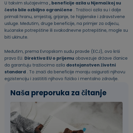
U takvim slučajevima
, beneficije azila u Njemačkoj su
često bile ozbiljno ograničene
. Tražioci azila su i dalje
primali hranu, smještaj, grijanje, te higijenske i zdravstvene
usluge. Međutim, druge beneficije, na primjer za odjeću,
kućanske potrepštine ili svakodnevne potrepštine, mogle su
biti ukinute.
Međutim, prema Evropskom sudu pravde (ECJ), ovo krši
pravo EU.
Direktiva EU o prijemu
obavezuje države članice
da garantuju tražiocima azila
dostojanstven životni
standard
. To znači da beneficije moraju osigurati njihovu
egzistenciju i zaštititi njihovo fizičko i mentalno zdravlje.
Naša preporuka za čitanje