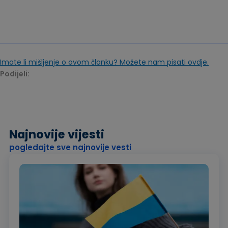
Imate li mišljenje o ovom članku? Možete nam pisati ovdje.
Podijeli:
Najnovije vijesti
pogledajte sve najnovije vesti