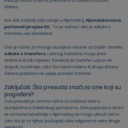
kada je osoba stvarno prebačena u nadležnu državu
članicu.
Sve dok tražitelj azila ostaje u Njemačkoj,
Njemačka mora
poštovati propise EU
. To se odnosi i ako je odluka o
transferu već donesena.
Ovo je važno za mnoge slučajeve vezane za Dublin. Između
odluke o transferu
i samog transfera mogu proći
sedmice ili čak mjeseci. Ponekad se transfer uopće ne
dogodi, na primjer, zato što rokovi isteknu ili druga država
članica praktično ne uspije provesti transfer.
Zaključak: Šta presuda znači za one koji su
pogođeni?
Ova presuda je veoma važna za tražioce azila u
slučajevima iz Dablinskog sporazuma. Ona pojašnjava da im
se osnovne beneficije u Njemačkoj ne mogu ukinuti samo
zato što je za njihov postupak azila odgovorna neka druga
zemlja EU.