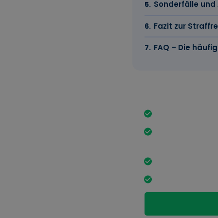
Sonderfälle un
Fazit zur Straffr
FAQ – Die häufig
Das Wichtigst
Die Einbürgerun
Geringfügige St
Betracht.
Ein erweitertes 
Ausländische Ve