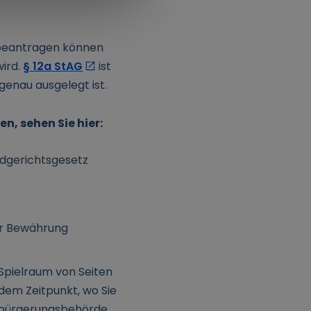
eantragen können
wird.
§ 12a StAG
ist
t genau ausgelegt ist.
n, sehen Sie hier:
ndgerichtsgesetz
zur Bewährung
 Spielraum von Seiten
dem Zeitpunkt, wo Sie
inbürgerungsbehörde.