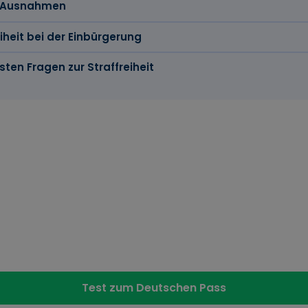
d Ausnahmen
eiheit bei der Einbürgerung
sten Fragen zur Straffreiheit
e in Kürze
g in Deutschland erfordert unter anderem Straffreiheit g
rafen wie Geldstrafen bis 90 Tagessätze oder Jugendstra
Führungszeugnis ist notwendig, um Straffreiheit nachzuwe
rurteilungen und Jugendstrafen unterliegen speziellen R
Test zum Deutschen Pass