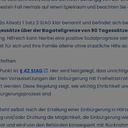
besten Fall niemals auf einen Spielraum und beachten Sie
 12a Absatz 1 Satz 3 StAG klar benannt und befindet sich be
agessätze über der Bagatellgrenze von 90 Tagessätz
 Hilfreich kann hierbei eine positive Sozialprognose sei
t für sich und Ihre Familie alleine ohne staatliche Hilfe s
hriften
 Punkt ist
§ 42 StAG
. Hier wird festgelegt, dass unrichti
en Voraussetzungen der Einbürgerung mit Freiheitsstrafe
t werden. Diese Regelung zeigt, wie wichtig Ehrlichkeit un
ürgerungsprozess sind.
eht selbst nach der Erteilung einer Einbürgerung in Härte
 und/oder Drohung die Möglichkeit, die Einbürgerung w
fbar und wird von den Behörden konsequent mit Rücknah