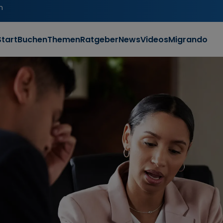
n
Start
Buchen
Themen
Ratgeber
News
Videos
Migrando