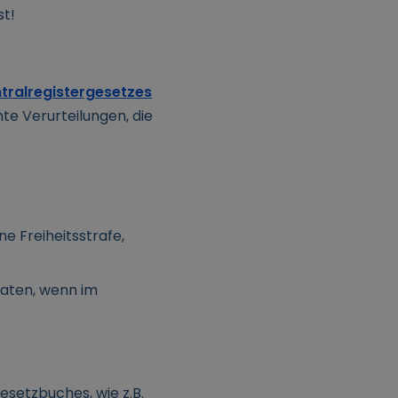
st!
tralregistergesetzes
te Verurteilungen, die
e Freiheitsstrafe,
naten, wenn im
setzbuches, wie z.B.