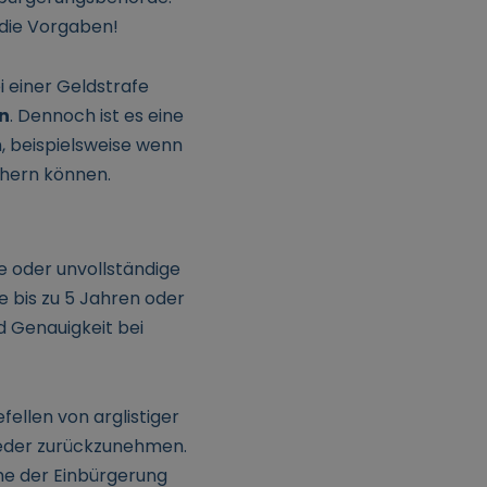
 die Vorgaben!
i einer Geldstrafe
en
. Dennoch ist es eine
n, beispielsweise wenn
ichern können.
ge oder unvollständige
 bis zu 5 Jahren oder
d Genauigkeit bei
fellen von arglistiger
ieder zurückzunehmen.
me der Einbürgerung