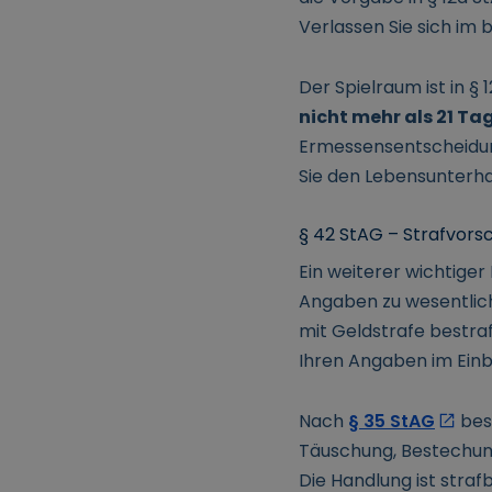
Verlassen Sie sich im 
Der Spielraum ist in §
nicht mehr als 21 T
Ermessensentscheidung.
Sie den Lebensunterhal
§ 42 StAG – Strafvorsc
Ein weiterer wichtiger
Angaben zu wesentlich
mit Geldstrafe bestraf
Ihren Angaben im Einb
Nach
§ 35 StAG
best
Täuschung, Bestechung
Die Handlung ist stra