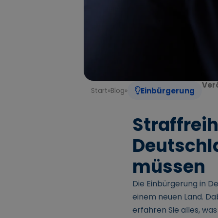
Verö
Start
»
Blog
»
Einbürgerung
Straffrei
Deutschla
müssen
Die Einbürgerung in De
einem neuen Land. Dabe
erfahren Sie alles, wa