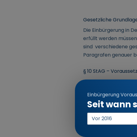
Gesetzliche Grundlage
Die Einbürgerung in D
erfüllt werden müssen.
sind verschiedene ges
Paragrafen genauer b
§ 10 StAG – Vorausset
Nach
§ 10 des Staats
werden, wenn Sie seit
Einbürgerung Vorau
Voraussetzung gibt es
Seit wann s
Eine dieser wichtigen 
Einreisejahr
rechtswidrigen Tat zu
aufgrund von Schuldunf