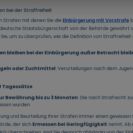
 bei der Straffreiheit
 Strafen mit denen Sie die
Einbürgerung mit Vorstrafe
b
e deutsche Staatsbürgerschaft von der Behörde gewährt 
 Sie, um zu überprüfen, wie die Definition von Straffreihei
n bleiben bei der Einbürgerung außer Betracht bleibe
eln oder Zuchtmittel
: Verurteilungen nach dem Juge
90 Tagessätze
zur Bewährung bis zu 3 Monaten
: Die nach Strafrecht 
assen wurden
itung und Beurteilung Ihrer Strafen immer einen gewissen
örde, der sich
Ermessen bei Geringfügigkeit
nennt. Ab 
StAG überschreiten, sind Sie dennoch abhängig von der E