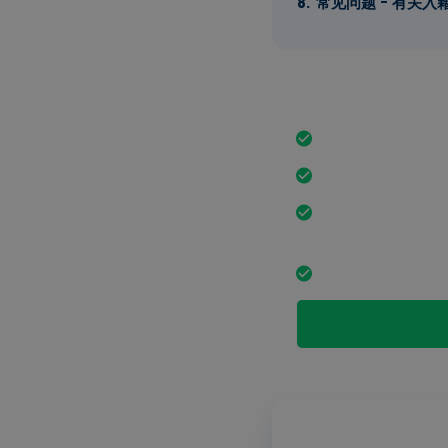
常见问题 - 有关
最重要的事实
确保生计是入籍的
单身者必须证明总收
就业中心或社会福
响。
所需收入水平因居