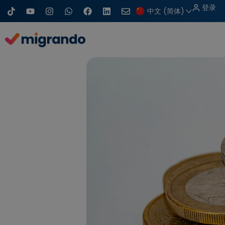
T
Y
I
W
在
L
信
跳
登录
中文 (简体)
i
o
n
h
F
i
封
至
k
u
s
a
a
n
t
t
t
t
c
k
内
o
u
a
s
e
e
容
k
b
g
a
b
d
e
r
p
o
i
a
p
o
n
m
k
上