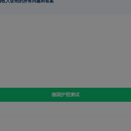
入籍收入证明的所有问题和答案
简介
关键要求。
入约为 1 500 欧元，夫妇或家庭则相应更高。
利办公室的钱会增加入籍程序的难度，而儿童福利金和 BAföG
住地和生活费用而异。
德国护照测试
播