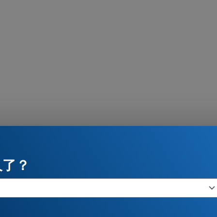
放
视
频
久了？