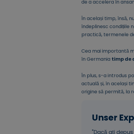
de a accelera în ansa
În același timp, însă,
îndeplinesc condițiile 
practică, termenele de
Cea mai importantă mod
în Germania
timp de
În plus, s-a introdus p
actuală și, în același
origine să permită, la r
"Dacă ați depus