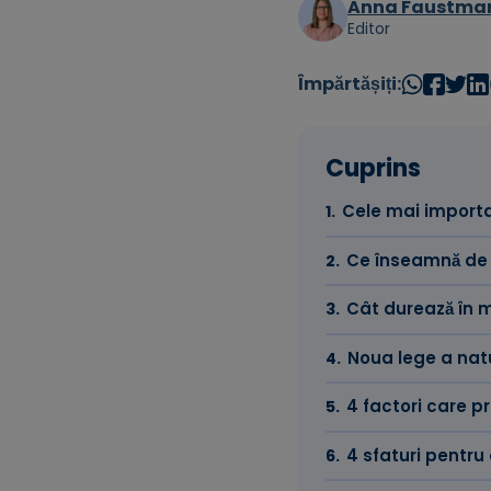
Anna Faustma
Editor
Împărtășiți:
Cuprins
Cele mai importa
Ce înseamnă de 
Cât durează în 
Noua lege a natu
4 factori care p
4 sfaturi pentru