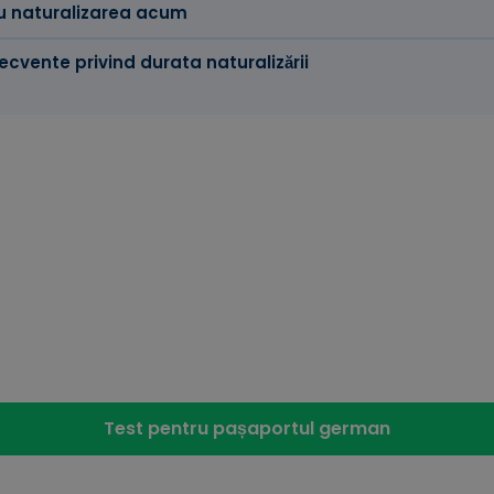
cu naturalizarea acum
recvente privind durata naturalizării
rtante fapte pe scurt
are a cererilor de naturalizare variază foarte mult în func
ulți ani.
 și corectă și utilizarea platformelor online și a asistențe
lui de cereri și deficitul de personal din cadrul autorități
ilor de așteptare.
Test pentru pașaportul german