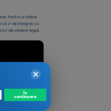
ne. Pentru a obține
 că v-ați integrat cu
unct de vedere legal,
În
n mod semnificativ.
continuare
rașe perioadele de
ă.