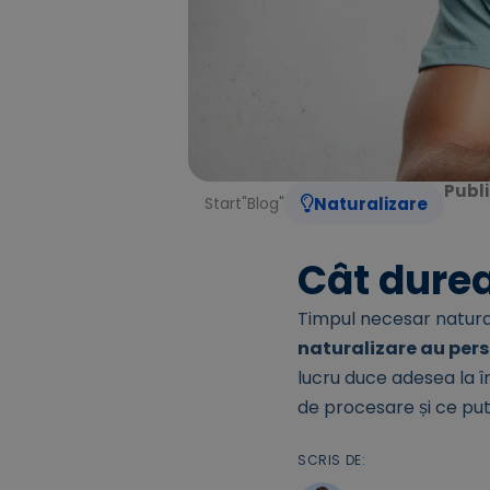
Publi
Start
"
Blog
"
Naturalizare
Cât durea
Timpul necesar natural
naturalizare au pers
lucru duce adesea la în
de procesare și ce put
SCRIS DE: