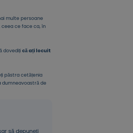
 mai multe persoane
, ceea ce face ca, în
ă dovediți
că ați locuit
ți păstra cetățenia
ara dumneavoastră de
sar să depuneți