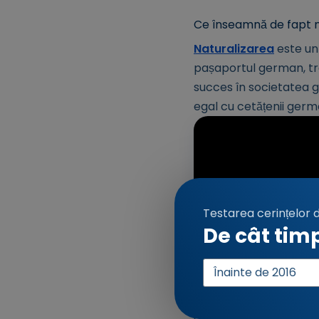
Ce înseamnă de fapt n
Naturalizarea
este un
pașaportul german, treb
succes în societatea g
egal cu cetățenii german
Testarea cerințelor 
De cât tim
Cât durează în medie 
Anul
Durata de procesare a 
intrării
Există diferențe mari c
așteptare sunt deosebit