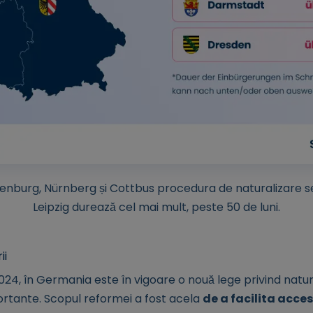
fenburg, Nürnberg și Cottbus procedura de naturalizare se
Leipzig durează cel mai mult, peste 50 de luni.
ii
024, în Germania este în vigoare o nouă lege privind natur
ortante. Scopul reformei a fost acela
de a facilita acces