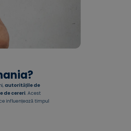
mania?
ni,
autoritățile de
e de cereri
. Acest
 ce influențează timpul