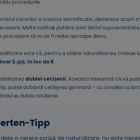
mblu procedurile.
 numărul cererilor a crescut semnificativ, deoarece acum
necesare. Multe instituții publice sunt astfel suprasolicitate
 procesare să nu se fi redus aproape deloc.
ificare este că, pentru a obține naturalizarea, trebuie s
 doar
5 ani
, în loc de 8
.
osibilitatea
dublei cetățenii
. Aceasta înseamnă că vă pute
 timp, puteți dobândi cetățenia germană – cu condiția ca ț
ândul ei, dubla cetățenie.
 deja o cerere scrisă de naturalizare, nu este nece