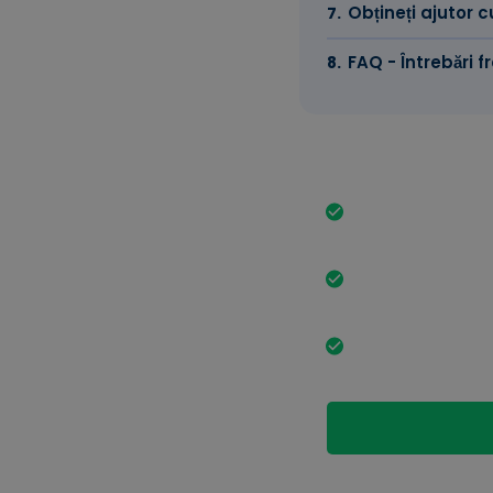
Obțineți ajutor 
FAQ - Întrebări f
Cele mai impo
Timpul de proces
poate dura mai m
O cerere completă
scurta procesul.
Creșterea număru
prelungirea timp