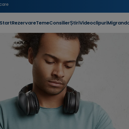
icare
Start
Rezervare
Teme
Consilier
Știri
Videoclipuri
Migrand