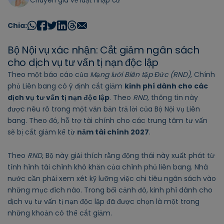
Chuyên gia về luật nhập cư
Chia:
Bộ Nội vụ xác nhận: Cắt giảm ngân sách
cho dịch vụ tư vấn tị nạn độc lập
Theo một báo cáo của
Mạng lưới Biên tập Đức (RND)
, Chính
phủ Liên bang có ý định cắt giảm
kinh phí dành cho các
dịch vụ tư vấn tị nạn độc lập
. Theo
RND
, thông tin này
được nêu rõ trong một văn bản trả lời của Bộ Nội vụ Liên
bang. Theo đó, hỗ trợ tài chính cho các trung tâm tư vấn
sẽ bị cắt giảm kể từ
năm tài chính 2027
.
Theo
RND
, Bộ này giải thích rằng động thái này xuất phát từ
tình hình tài chính khó khăn của chính phủ liên bang. Nhà
nước cần phải xem xét kỹ lưỡng việc chi tiêu ngân sách vào
những mục đích nào. Trong bối cảnh đó, kinh phí dành cho
dịch vụ tư vấn tị nạn độc lập đã được chọn là một trong
những khoản có thể cắt giảm.