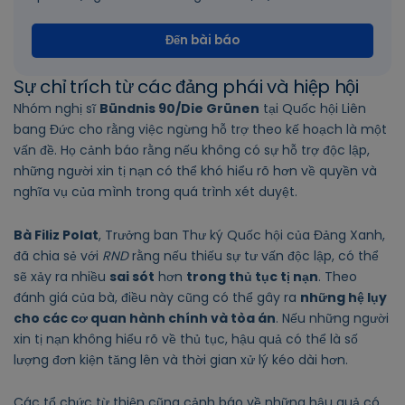
Đến bài báo
Sự chỉ trích từ các đảng phái và hiệp hội
Nhóm nghị sĩ
Bündnis 90/Die Grünen
tại Quốc hội Liên
bang Đức cho rằng việc ngừng hỗ trợ theo kế hoạch là một
vấn đề. Họ cảnh báo rằng nếu không có sự hỗ trợ độc lập,
những người xin tị nạn có thể khó hiểu rõ hơn về quyền và
nghĩa vụ của mình trong quá trình xét duyệt.
Bà Filiz Polat
, Trưởng ban Thư ký Quốc hội của Đảng Xanh,
đã chia sẻ với
RND
rằng nếu thiếu sự tư vấn độc lập, có thể
sẽ xảy ra nhiều
sai sót
hơn
trong thủ tục tị nạn
. Theo
đánh giá của bà, điều này cũng có thể gây ra
những hệ lụy
cho các cơ quan hành chính và tòa án
. Nếu những người
xin tị nạn không hiểu rõ về thủ tục, hậu quả có thể là số
lượng đơn kiện tăng lên và thời gian xử lý kéo dài hơn.
Các tổ chức từ thiện cũng cảnh báo về những hậu quả có