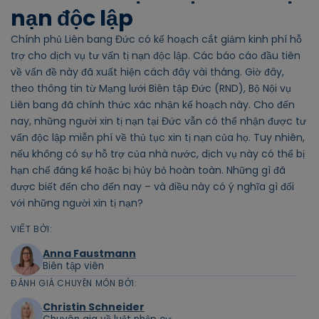
nạn độc lập
Chính phủ Liên bang Đức có kế hoạch cắt giảm kinh phí hỗ
trợ cho dịch vụ tư vấn tị nạn độc lập. Các báo cáo đầu tiên
về vấn đề này đã xuất hiện cách đây vài tháng. Giờ đây,
theo thông tin từ Mạng lưới Biên tập Đức (RND), Bộ Nội vụ
Liên bang đã chính thức xác nhận kế hoạch này. Cho đến
nay, những người xin tị nạn tại Đức vẫn có thể nhận được tư
vấn độc lập miễn phí về thủ tục xin tị nạn của họ. Tuy nhiên,
nếu không có sự hỗ trợ của nhà nước, dịch vụ này có thể bị
hạn chế đáng kể hoặc bị hủy bỏ hoàn toàn. Những gì đã
được biết đến cho đến nay – và điều này có ý nghĩa gì đối
với những người xin tị nạn?
VIẾT BỞI:
Anna Faustmann
Biên tập viên
ĐÁNH GIÁ CHUYÊN MÔN BỞI:
Christin Schneider