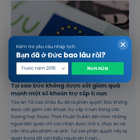
Kiểm tra yêu cầu nhập tịch
Bạn đã ở Đức bao lâu rồi?
Năm
Hơn nữa
nhập
cảnh
Tại sao Đức không được cắt giảm quá
mạnh một số khoản trợ cấp tị nạn
Tòa án Tối cao châu Âu đã ra phán quyết: Đức không
được cắt giảm các khoản trợ cấp tị nạn trong các
trường hợp thuộc Thỏa thuận Dublin đến mức những
người liên quan chỉ còn nhận được chỗ ở, thức ăn và
các nhu yếu phẩm vệ sinh. Tại sao phán quyết này lại
quan trọng đối với nhiều người xin tị nạn....