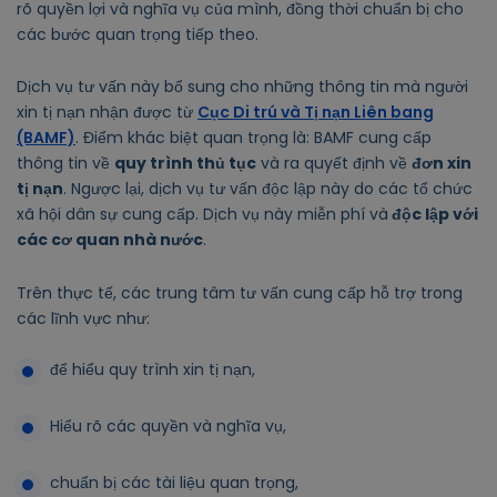
rõ quyền lợi và nghĩa vụ của mình, đồng thời chuẩn bị cho
các bước quan trọng tiếp theo.
Dịch vụ tư vấn này bổ sung cho những thông tin mà người
xin tị nạn nhận được từ
Cục Di trú và Tị nạn Liên bang
(BAMF)
. Điểm khác biệt quan trọng là: BAMF cung cấp
thông tin về
quy trình thủ tục
và ra quyết định về
đơn xin
tị nạn
. Ngược lại, dịch vụ tư vấn độc lập này do các tổ chức
xã hội dân sự cung cấp. Dịch vụ này miễn phí và
độc lập với
các cơ quan nhà nước
.
Trên thực tế, các trung tâm tư vấn cung cấp hỗ trợ trong
các lĩnh vực như:
để hiểu quy trình xin tị nạn,
Hiểu rõ các quyền và nghĩa vụ,
chuẩn bị các tài liệu quan trọng,