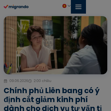
Bỏ
để
qua
Tiếng
phần
Việt
nội
dung
09.06.2026
2:00 chiều
Chính phủ Liên bang có ý
định cắt giảm kinh phí
dành cho dịch vụ tư vấn tị