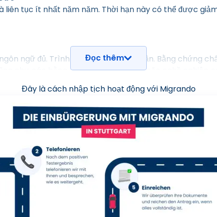
à liên tục ít nhất năm năm. Thời hạn này có thể được gi
Đọc thêm
 ngôn ngữ đủ. Trình độ B1 được công nhận. Bằng chứng 
 cũng như các bằng cấp về trường học hoặc nghề nghiệp c
Đây là cách nhập tịch hoạt động với Migrando
Người nộp đơn không được hưởng trợ cấp xã hội hoặc trợ cấ
như trợ cấp nuôi con, trợ cấp nuôi con hoặc BAföG không p
huộc cũng phải được đảm bảo.
 Đức
 được kiến thức cơ bản về hệ thống pháp luật và xã hội 
 được miễn yêu cầu này.