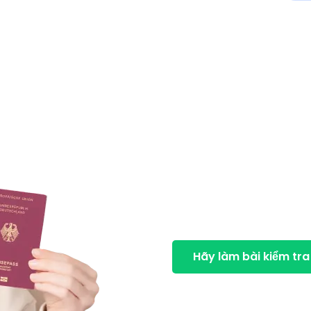
Nhập tịc
Kiểm tr
Nếu bạn đang tìm cách nh
ứng một số yêu cầu
. Bà
chỉ trong 3 phút liệu bạn
Hãy làm bài kiểm tra