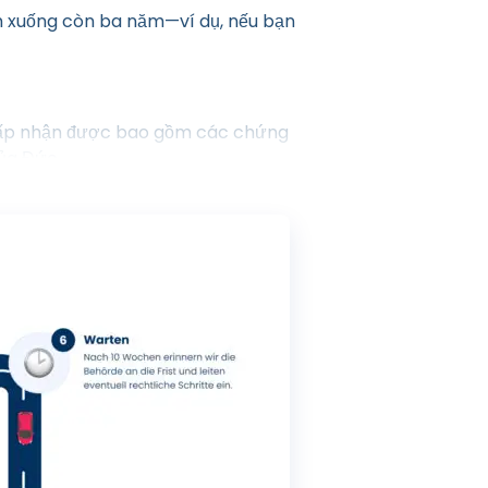
ảm xuống còn ba năm—ví dụ, nếu bạn
chấp nhận được bao gồm các chứng
ủa Đức.
p công dân (Điều 10, Đoạn 1, Số 3
hải là căn cứ để loại trừ. Việc
của Đức. Những người có bằng cấp