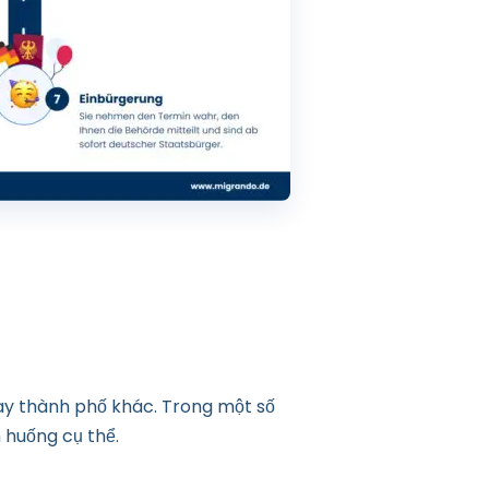
êu cầu. Điều này được thực hiện
n tù hơn ba tháng (Mục 12a của
 trường hợp cá nhân.
ay thành phố khác. Trong một số
 huống cụ thể.