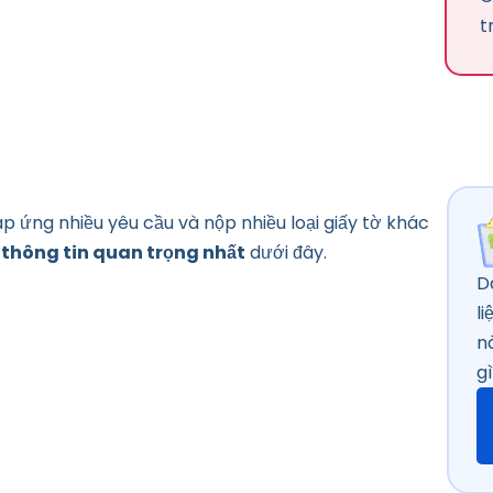
t
p ứng nhiều yêu cầu và nộp nhiều loại giấy tờ khác
thông tin quan trọng nhất
dưới đây.
D
l
n
gì