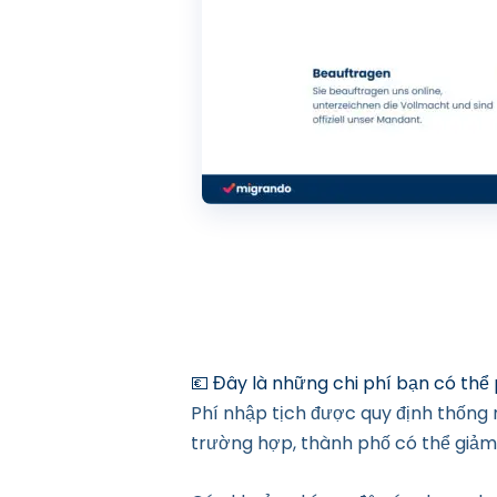
Một cam kết bằng văn bản về tr
thông qua cái gọi là tuyên bố t
Không có tiền án tiền sự có l
Nhập tịch bị loại trừ nếu có b
StAG). Tuy nhiên, các hành vi 
💶 Đây là những chi phí bạn có thể p
Phí nhập tịch được quy định thống
trường hợp, thành phố có thể giảm 