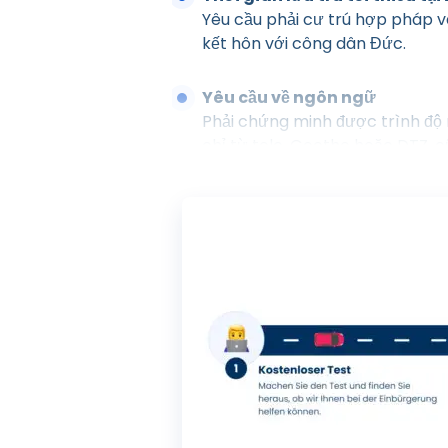
Yêu cầu phải cư trú hợp pháp v
kết hôn với công dân Đức.
Yêu cầu về ngôn ngữ
Phải chứng minh được trình độ
chỉ từ telc, Goethe hoặc DTZ,
Độc lập tài chính
Phải đảm bảo sinh kế an toàn. 
của StAG). Các chế độ phúc lợi 
cung cấp cho người thân phụ t
Kiến thức cơ bản về hệ thống
Người nộp đơn phải chứng minh
học vấn nhất định ở Đức có thể
Cam kết với Hiến pháp