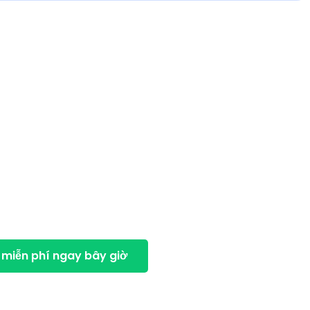
h tại Stuttgart:
a ngay
ập tịch tại Stuttgart vào năm 2026, bạn phải
đáp
i kiểm tra miễn phí của chúng tôi sẽ cho bạn biết
 có đáp ứng các tiêu chí cần thiết hay không.
 miễn phí ngay bây giờ