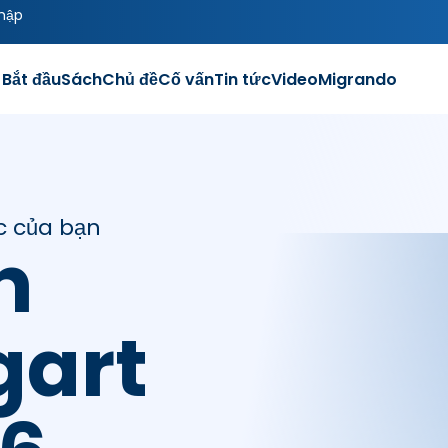
hập
Bắt đầu
Sách
Chủ đề
Cố vấn
Tin tức
Video
Migrando
c của bạn
h
gart