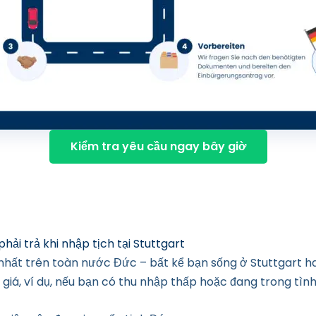
ật tự cơ bản tự do và dân chủ cũng là một trong những y
rung thành.
iên quan
ản án cuối cùng cho hơn 90 mức giá hàng ngày hoặc bản á
phạm tội nhỏ có thể được coi là không liên quan trong các
Kiểm tra yêu cầu ngay bây giờ
hải trả khi nhập tịch tại Stuttgart
 nhất trên toàn nước Đức – bất kể bạn sống ở Stuttgart h
giá, ví dụ, nếu bạn có thu nhập thấp hoặc đang trong tình