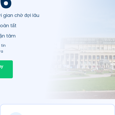
6
i gian chờ đợi lâu
oàn tất
tận tâm
tin
ra
ây