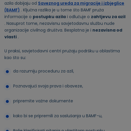
azila dobijaju od
Saveznog ureda za migracije i izbjeglice
(BAMF)
. Ključna razlika je u tome što BAMF pruža
informacije o
postupku azila
i odlučuje o
zahtjevu za azil
. Nasuprot tome, nezavisnu savjetodavnu službu nude
organizacije civilnog društva. Besplatna je i
nezavisna od
vlasti
.
U praksi, savjetodavni centri pružaju podršku u oblastima
kao što su:
da razumiju proceduru za azil,
Poznavajući svoja prava i obaveze,
pripremite važne dokumente
kako bi se pripremili za saslušanja u BAMF-u,
Bolje klasificirati pitanja o vlastitom postupku