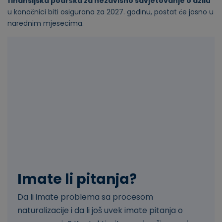
finansijska podrška za nezavisno savjetovanje o azilu
u konačnici biti osigurana za 2027. godinu, postat će jasno u
narednim mjesecima.
Imate li pitanja?
Da li imate problema sa procesom
naturalizacije i da li još uvek imate pitanja o