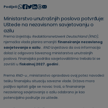
Podijeli:
Ministarstvo unutrašnjih poslova potvrđuje:
Uštede na nezavisnom savjetovanju o
azilu
Prema izvještaju
Redaktionsnetzwerk Deutschland (RND),
njemačka vlada planira smanjiti
finansiranje nezavisnog
savjetovanja o azilu
.
RND
izvještava da ova informacija
dolazi iz odgovora Saveznog ministarstva unutrašnjih
poslova. Finansijska podrška savjetovalištima trebala bi se
završiti u
fiskalnoj 2027. godini
.
Prema
RND-u
, ministarstvo opravdava ovaj potez navodeći
tešku finansijsku situaciju savezne vlade. Država mora
pažljivo ispitati gdje se novac troši, a finansiranje
nezavisnog savjetovanja o azilu odabrano je kao
potencijalno područje za uštede.