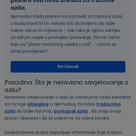
planira ovu novu uredbu za tražioce
azila.
Njemačka vlada planira nova pravila za tražioce azila:
U budućnosti bi im trebalo biti dozvoljeno da rade
nakon samo tri mjeseca – čak i ako je njihov zahtjev
za azil još uvijek u postupku rješavanja. Šta se tačno
krije iza "plana trenutnog ulaska u rad" – i šta bi se
time promijenilo?...
Na članak
Pozadina: Šta je nezavisno savjetovanje o
azilu?
Nezavisno savjetovanje o azilu je važna prva tačka kontakta
za mnoge
izbjeglice
u Njemačkoj. Pomaže
tražiocima
azila
da bolje razumiju
postupak azila
, da znaju svoja
prava i obaveze i da se pripreme za važne korake.
Savjetodavna služba dopunjuje informacije koje tražioci