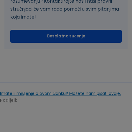
razumevanju? Kontaktirajte nas i naši pravni
stručnjaci će vam rado pomoći u svim pitanjima
koja imate!
Besplatno suđenje
Imate li mišljenje o ovom članku? Možete nam pisati ovdje.
Podijeli: