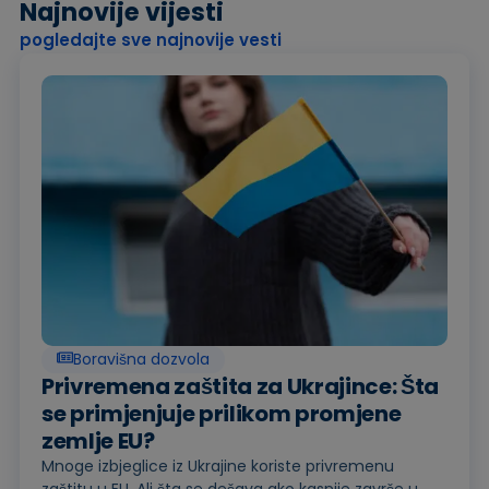
Najnovije vijesti
pogledajte sve najnovije vesti
Boravišna dozvola
Privremena zaštita za Ukrajince: Šta
se primjenjuje prilikom promjene
zemlje EU?
Mnoge izbjeglice iz Ukrajine koriste privremenu
zaštitu u EU. Ali šta se dešava ako kasnije završe u...