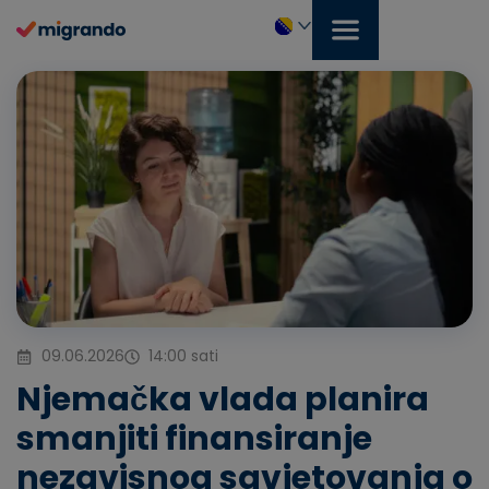
Preskoči
na
sadržaj
Bosanski
09.06.2026
14:00 sati
Njemačka vlada planira
smanjiti finansiranje
nezavisnog savjetovanja o