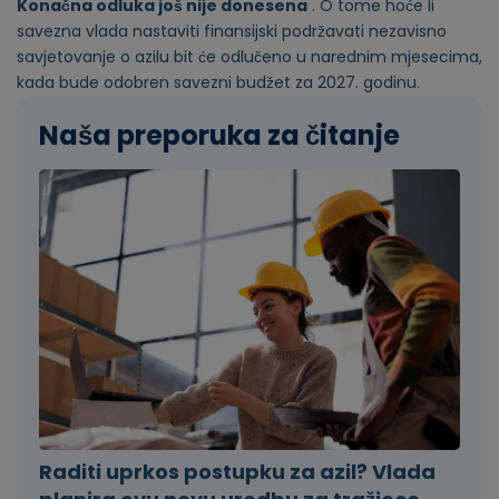
Konačna odluka još nije donesena
. O tome hoće li
savezna vlada nastaviti finansijski podržavati nezavisno
savjetovanje o azilu bit će odlučeno u narednim mjesecima,
kada bude odobren savezni budžet za 2027. godinu.
Naša preporuka za čitanje
Raditi uprkos postupku za azil? Vlada