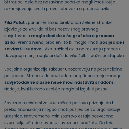
bi tražioci azila bez nezavisne podrške mogli imati lošije
razumijevanje svojih prava i obaveza u procesu azila.
Filiz Polat
, parlamentarna direktorica Zelene stranke,
izjavila je za
RND
da bi bez nezavisnog pravnog
savjetovanja
moglo doći do više grešaka u procesu
azila
. Prema njenoj procjeni, to bi moglo imati
posljedice i
za vlasti i sudove
. Ako tražioci azila ne razumiju proces u
dovoljnoj mjeri, moglo bi doći do više žalbi i dužih postupaka.
Socijalne organizacije također upozoravaju na potencijalne
posljedice. Strahuju da bez federalnog finansiranja mnoge
savjetodavne službe neće moći nastaviti s radom
.
Nadalje, kvalificirano osoblje moglo bi izgubiti posao.
Savezno ministarstvo unutrašnjih poslova priznaje da bi
prekid finansiranja mogao imati posljedice za organizacije
učesnice. Istovremeno, ministarstvo ostaje posvećeno
svom cilju uštede novca u saveznom budžetu. Da li će