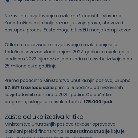
Nezavisno savjetovanje o azilu može koristiti i vlastima.
Kada tražioci azila bolje razumiju svoja prava, obaveze i
postupak, procesi često mogu biti brži i manje komplikovani.
Odluku o nezavisnom savjetovanju o azilu donijela je
tadašnja savezna vlada krajem 2022. godine, a uvela ga je
sredinom 2023. Njemačka je do sada u tu svrhu izdvajala do
25 miliona eura godišnje.
Prema podacima Ministarstva unutrašnjih poslova, ukupno
67.687 tražilaca azila
primilo je podršku od nezavisnih
savjetodavnih centara u 2025. godini. Od početka
programa, uslugu je koristilo otprilike
175.000 ljudi
.
Zašto odluka izaziva kritike
Ministarstvo unutrašnjih poslova također opravdava
planirani prekid finansiranja
rezultatima studije
koju je