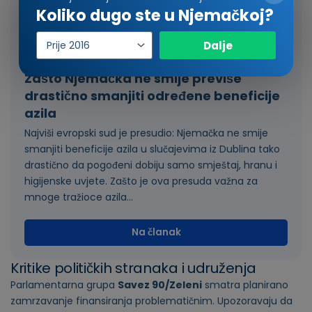
Koliko dugo ste u Njemačkoj?
Godina
Dalje
ulaska
Zašto Njemačka ne smije previše
drastično smanjiti određene beneficije
azila
Najviši evropski sud je presudio: Njemačka ne smije
smanjiti beneficije azila u slučajevima iz Dublina tako
drastično da pogođeni dobiju samo smještaj, hranu i
higijenske uvjete. Zašto je ova presuda važna za
mnoge tražioce azila...
Na članak
Kritike političkih stranaka i udruženja
Parlamentarna grupa
Savez 90/Zeleni
smatra planirano
zamrzavanje finansiranja problematičnim. Upozoravaju da