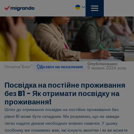
Перейти
до
змісту
Українська
Опубліковано:
Початок
"
Блог
"
Дозвіл на поселення
11 червня 2024 року
Посвідка на постійне проживання
без B1 - Як отримати посвідку на
проживання!
Шлях до отримання посвідки на постійне проживання без
рівня B1 може бути складним. Ми розуміємо, що не завжди
легко надати докази необхідних мовних навичок. У цьому
посібнику ми покажемо вам, які існують винятки і як ви можете