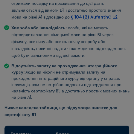
отримали посвідку на проживання до цієї дати,
звільняються від вимоги В1, і достатньо простого знання
мови на рівні А1 відповідно до
§ 104 (2) AufenthG
.
Хвороба або інвалідність:
особи, які не можуть
підтвердити знання німецької мови на рівні B1 через
фізичну, психічну або психологічну хворобу або
інвалідність, повинні надати чітке медичне підтвердження,
щоб бути звільненими від цієї вимоги.
Відсутність запиту на проходження інтеграційного
курсу:
якщо ви ніколи не отримували запиту на
проходження інтеграційного курсу від органу у справах
іноземців, вам не потрібно надавати підтвердження про
наявність сертифікату B1, а достатньо простих мовних знань
на рівні A1.
Нижче наведена таблиця, що підсумовує винятки для
сертифікату B1