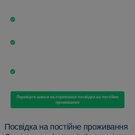
іноземним громадянам постійно проживати та
працювати в Німеччині.
Загальні вимоги включають п'ять років легального
проживання, наявність надійних засобів до існування
та достатнє знання німецької мови.
Існують винятки, які дозволяють отримати посвідку на
постійне проживання без сертифікату B1, наприклад,
успішна участь в інтеграційному курсі або за станом
здоров'я.
Альтернативні докази, такі як шкільна та професійна
кваліфікація, також можуть бути визнані як доказ
достатніх мовних навичок та інтеграційних зусиль.
Перевірте шанси на отримання посвідки на постійне
проживання
Посвідка на постійне проживання