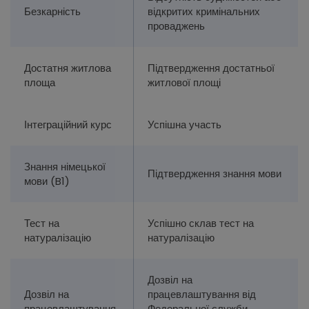
Безкарність
відкритих кримінальних
проваджень
Достатня житлова
Підтвердження достатньої
площа
житлової площі
Інтеграційний курс
Успішна участь
Знання німецької
Підтвердження знання мови
мови (B1)
Тест на
Успішно склав тест на
натуралізацію
натуралізацію
Дозвіл на
Дозвіл на
працевлаштування від
працевлаштування
Федеральної служби