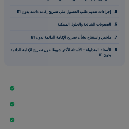
إجراءات تقديم طلب الحصول على تصريح إقامة دائمة بدون B1
الصعوبات الشائعة والحلول الممكنة
ملخص واستنتاج بشأن تصريح الإقامة الدائمة بدون B1
الأسئلة المتداولة - الأسئلة الأكثر شيوعًا حول تصريح الإقامة الدائمة
بدون B1
أهم الحقائق بإيجاز
يتيح تصريح الإقامة غير المحدودة للمواطنين الأجانب العيش
والعمل في ألمانيا بشكل دائم.
وتشمل المتطلبات العامة خمس سنوات من الإقامة القانونية،
ومعيشة آمنة ومعرفة كافية باللغة الألمانية.
هناك استثناءات تسمح بالحصول على تصريح إقامة دائمة بدون
شهادة B1، على سبيل المثال المشاركة الناجحة في دورة